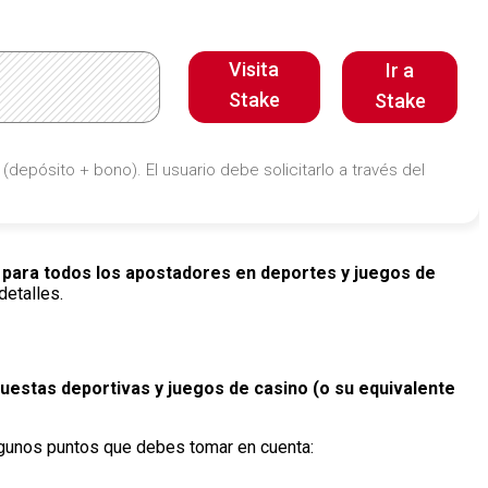
 para todos los apostadores en deportes y juegos de
detalles.
uestas deportivas y juegos de casino (o su equivalente
algunos puntos que debes tomar en cuenta: