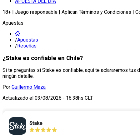
APUESTA DEL DÍA
18+ | Juego responsable | Aplican Términos y Condiciones | C
Apuestas
/
Apuestas
/
Reseñas
¿Stake es confiable en Chile?
Si te preguntas si Stake es confiable, aquí te aclararemos tus
ningún detalle.
Por
Guillermo Maza
Actualizado el
03/08/2026 - 16:38hs CLT