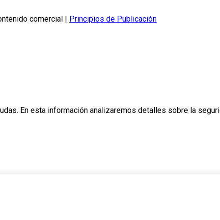
ontenido comercial |
Principios de Publicación
 dudas. En esta información analizaremos detalles sobre la segur