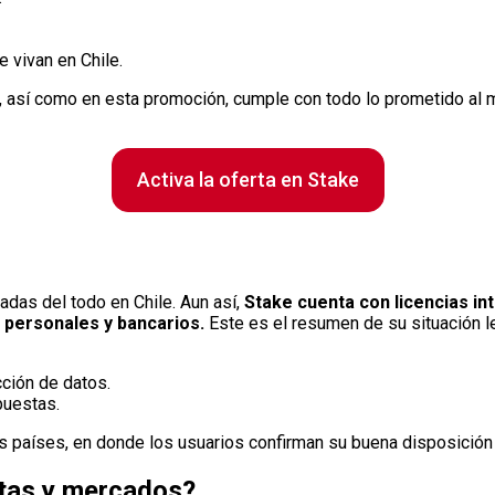
 vivan en Chile.
 así como en esta promoción, cumple con todo lo prometido al m
adas del todo en Chile. Aun así,
Stake cuenta con licencias int
 personales y bancarios.
Este es el resumen de su situación le
cción de datos.
puestas.
 países, en donde los usuarios confirman su buena disposición 
otas y mercados?