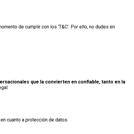
omento de cumplir con los ‘T&C’. Por ello, no dudes en
ernacionales que la convierten en confiable, tanto en la
gal:
en cuanto a protección de datos.