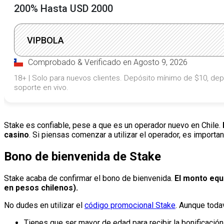
Stake es confiable, pese a que es un operador nuevo en Chile.
casino
. Si piensas comenzar a utilizar el operador, es importa
Bono de bienvenida de Stake
Stake acaba de confirmar el bono de bienvenida.
El monto equi
en pesos chilenos).
No dudes en utilizar el
código promocional Stake
. Aunque toda
Tienes que ser mayor de edad para recibir la bonificación