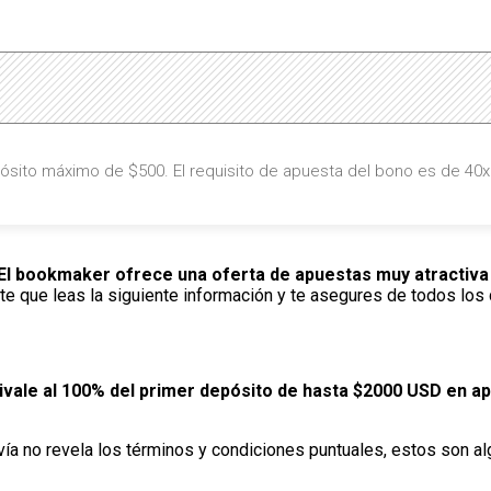
El bookmaker ofrece una oferta de apuestas muy atractiva
nte que leas la siguiente información y te asegures de todos los 
vale al 100% del primer depósito de hasta $2000 USD en ap
vía no revela los términos y condiciones puntuales, estos son 
.