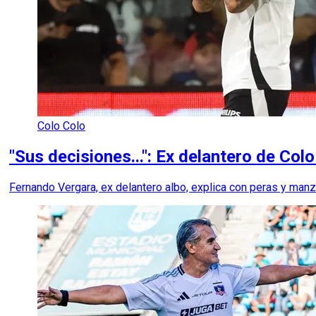
Colo Colo
"Sus decisiones...": Ex delantero de Co
Fernando Vergara, ex delantero albo, explica con peras y man