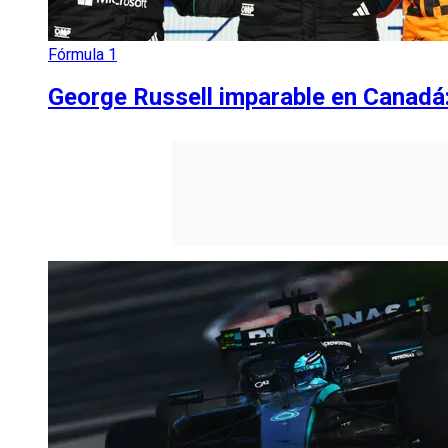
Fórmula 1
George Russell imparable en Canadá: 