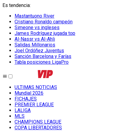
Es tendencia
:
Mastantuono River
Cristiano Ronaldo campeón
Simeone vs ingleses
James Rodríguez jugada top
Al-Nassr vs Al-Ahli
Salidas Millonarios
Joel Ordóñez Juventus
Sanción Barcelona y Farías
Tabla posiciones LigaPro
ULTIMAS NOTICIAS
Mundial 2026
FICHAJES
PREMIER LEAGUE
LALIGA
MLS
CHAMPIONS LEAGUE
COPA LIBERTADORES