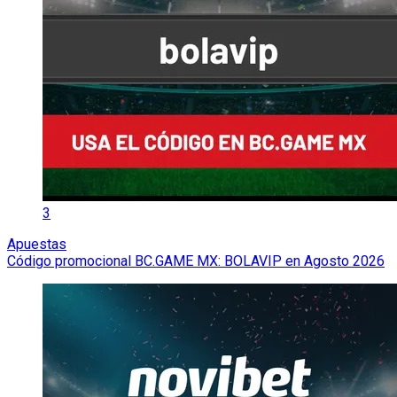
3
Apuestas
Código promocional BC.GAME MX: BOLAVIP en Agosto 2026