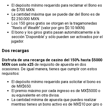
El depósito mínimo requerido para reclamar el Bono es
de $700 MXN.
La cantidad máxima que se puede dar del Bono es de
$2.250.000 MXN.
Los 150 giros gratis se otorgan en la tragamonedas
“Reels of Wealth” (valor por giro $0.10 MXN).
El bono y los giros gratis pasan automáticamente a la
sección ‘Disponible’ y sólo pueden ser activados por el
jugador.
Dos recargas
Disfruta de una recarga de casino del 150% hasta $5000
MXN con solo x25
de requisito de apuesta en dos
ocasiones. De igual manera, tienes que cumplir con estos
requisitos:
El depósito mínimo requerido para solicitar el bono es
de MX$650.
El premio máximo por cada ingreso es de MX$5000 o
su equivalente en otra divisa.
La cantidad mínima de apuesta que puedes realizar
mientras tienes un bono activo es de MX$10 por giro o