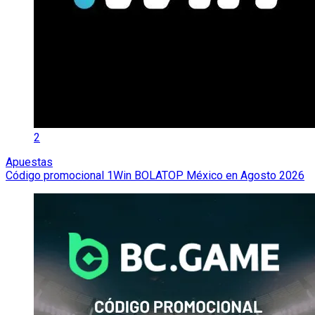
2
Apuestas
Código promocional 1Win BOLATOP México en Agosto 2026