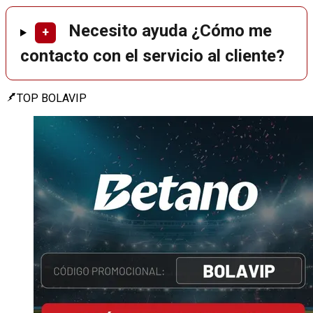
Necesito ayuda ¿Cómo me
+
contacto con el servicio al cliente?
TOP BOLAVIP