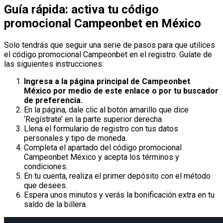
Guía rápida: activa tu código
promocional Campeonbet en México
Solo tendrás que seguir una serie de pasos para que utilices
el código promocional Campeonbet en el registro. Guíate de
las siguientes instrucciones:
Ingresa a la página principal de Campeonbet
México por medio de este enlace o por tu buscador
de preferencia.
En la página, dale clic al botón amarillo que dice
‘Regístrate’ en la parte superior derecha.
Llena el formulario de registro con tus datos
personales y tipo de moneda.
Completa el apartado del código promocional
Campeonbet México y acepta los términos y
condiciones.
En tu cuenta, realiza el primer depósito con el método
que desees.
Espera unos minutos y verás la bonificación extra en tu
saldo de la billera.