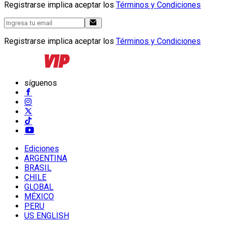
Registrarse implica aceptar los
Términos y Condiciones
Registrarse implica aceptar los
Términos y Condiciones
síguenos
Ediciones
ARGENTINA
BRASIL
CHILE
GLOBAL
MÉXICO
PERU
US ENGLISH