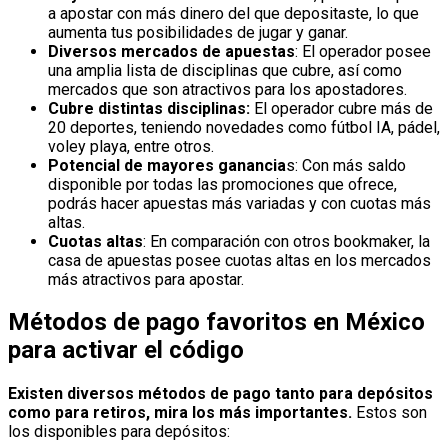
a apostar con más dinero del que depositaste, lo que
aumenta tus posibilidades de jugar y ganar.
Diversos mercados de apuestas
: El operador posee
una amplia lista de disciplinas que cubre, así como
mercados que son atractivos para los apostadores.
Cubre distintas disciplinas:
El operador cubre más de
20 deportes, teniendo novedades como fútbol IA, pádel,
voley playa, entre otros.
Potencial de mayores ganancia
s: Con más saldo
disponible por todas las promociones que ofrece,
podrás hacer apuestas más variadas y con cuotas más
altas.
Cuotas altas
: En comparación con otros bookmaker, la
casa de apuestas posee cuotas altas en los mercados
más atractivos para apostar.
Métodos de pago favoritos en México
para activar el código
Existen diversos métodos de pago tanto para depósitos
como para retiros, mira los más importantes.
Estos son
los disponibles para depósitos: