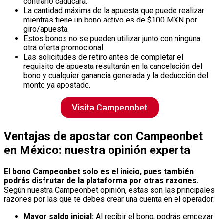
contrario caducará.
La cantidad máxima de la apuesta que puede realizar
mientras tiene un bono activo es de $100 MXN por
giro/apuesta.
Estos bonos no se pueden utilizar junto con ninguna
otra oferta promocional.
Las solicitudes de retiro antes de completar el
requisito de apuesta resultarán en la cancelación del
bono y cualquier ganancia generada y la deducción del
monto ya apostado.
Ventajas de apostar con Campeonbet
en México: nuestra opinión experta
El bono Campeonbet solo es el inicio, pues también
podrás disfrutar de la plataforma por otras razones.
Según nuestra Campeonbet opinión, estas son las principales
razones por las que te debes crear una cuenta en el operador:
Mayor saldo inicial:
Al recibir el bono, podrás empezar