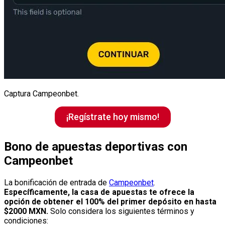
Captura Campeonbet.
Bono de apuestas deportivas con
Campeonbet
La bonificación de entrada de
Campeonbet
.
Específicamente, la casa de apuestas te ofrece la
opción de obtener el 100% del primer depósito en hasta
$2000 MXN.
Solo considera los siguientes términos y
condiciones: