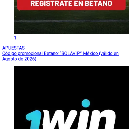
1
APUESTAS
Código promocional Betano: “BOLAVIP” México (válido en
Agosto de 2026)