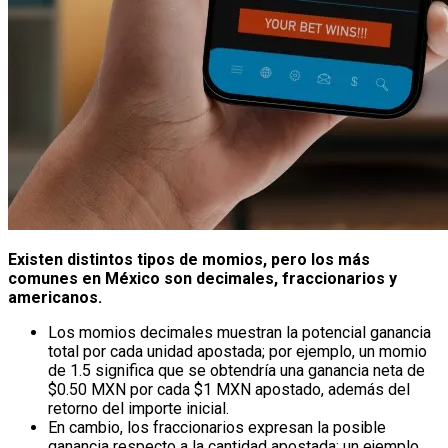
Existen distintos tipos de momios, pero los más
comunes en México son decimales, fraccionarios y
americanos.
Los momios decimales muestran la potencial ganancia
total por cada unidad apostada; por ejemplo, un momio
de 1.5 significa que se obtendría una ganancia neta de
$0.50 MXN por cada $1 MXN apostado, además del
retorno del importe inicial.
En cambio, los fraccionarios expresan la posible
ganancia respecto a la cantidad apostada; un ejemplo