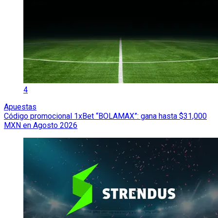
4
Apuestas
Código promocional 1xBet “BOLAMAX”: gana hasta $31,000
MXN en Agosto 2026