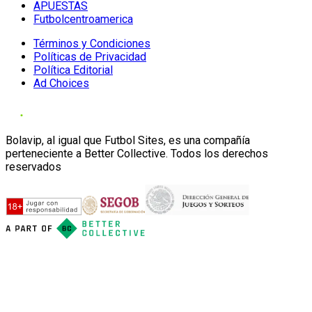
APUESTAS
Futbolcentroamerica
Términos y Condiciones
Políticas de Privacidad
Política Editorial
Ad Choices
Bolavip, al igual que Futbol Sites, es una compañía
perteneciente a Better Collective. Todos los derechos
reservados