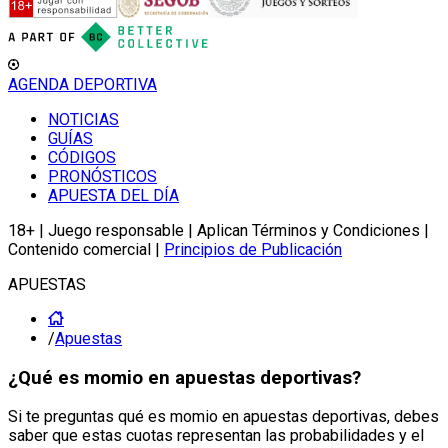
AGENDA DEPORTIVA
NOTICIAS
GUÍAS
CÓDIGOS
PRONÓSTICOS
APUESTA DEL DÍA
18+ | Juego responsable | Aplican Términos y Condiciones |
Contenido comercial |
Principios de Publicación
APUESTAS
/
Apuestas
¿Qué es momio en apuestas deportivas?
Si te preguntas qué es momio en apuestas deportivas, debes
saber que estas cuotas representan las probabilidades y el