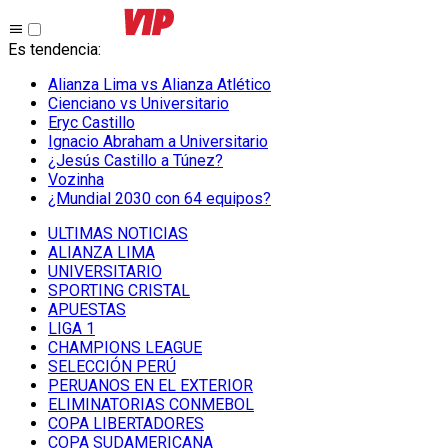
Es tendencia
:
Alianza Lima vs Alianza Atlético
Cienciano vs Universitario
Eryc Castillo
Ignacio Abraham a Universitario
¿Jesús Castillo a Túnez?
Vozinha
¿Mundial 2030 con 64 equipos?
ULTIMAS NOTICIAS
ALIANZA LIMA
UNIVERSITARIO
SPORTING CRISTAL
APUESTAS
LIGA 1
CHAMPIONS LEAGUE
SELECCIÓN PERÚ
PERUANOS EN EL EXTERIOR
ELIMINATORIAS CONMEBOL
COPA LIBERTADORES
COPA SUDAMERICANA