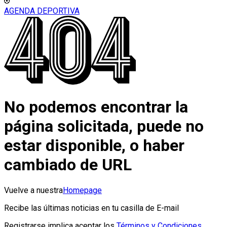
AGENDA DEPORTIVA
No podemos encontrar la
página solicitada, puede no
estar disponible, o haber
cambiado de URL
Vuelve a nuestra
Homepage
Recibe las últimas noticias en tu casilla de E-mail
Registrarse implica aceptar los
Términos y Condiciones