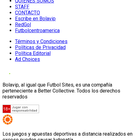
QUIENES SOMOS
STAFF
CONTACTO
Escribe en Bolavip
RedGol
Futbolcentroamerica
Términos y Condiciones
Políticas de Privacidad
Política Editorial
Ad Choices
Bolavip, al igual que Futbol Sites, es una compañía
perteneciente a Better Collective. Todos los derechos
reservados
Los juegos y apuestas deportivas a distancia realizados en
exceso pueden causar ludopatía