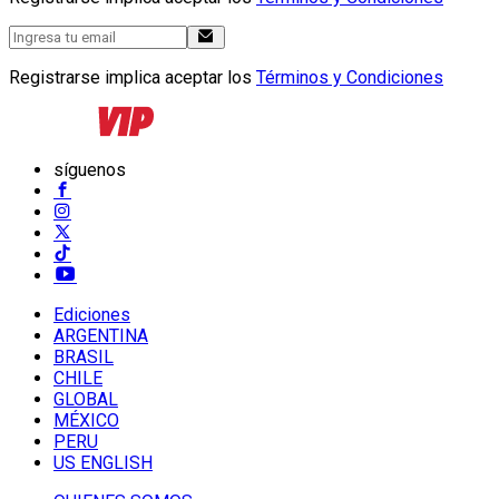
Registrarse implica aceptar los
Términos y Condiciones
síguenos
Ediciones
ARGENTINA
BRASIL
CHILE
GLOBAL
MÉXICO
PERU
US ENGLISH