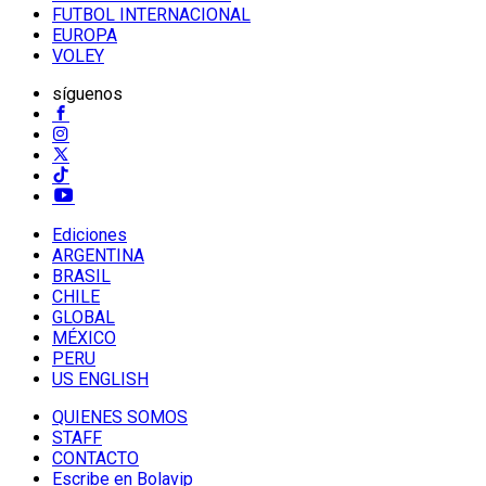
FUTBOL INTERNACIONAL
EUROPA
VOLEY
síguenos
Ediciones
ARGENTINA
BRASIL
CHILE
GLOBAL
MÉXICO
PERU
US ENGLISH
QUIENES SOMOS
STAFF
CONTACTO
Escribe en Bolavip