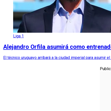
Liga 1
Alejandro Orfila asumirá como entrena
El técnico uruguayo arribará a la ciudad imperial para asumir e
Public