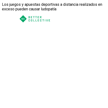
Los juegos y apuestas deportivas a distancia realizados en
exceso pueden causar ludopatía