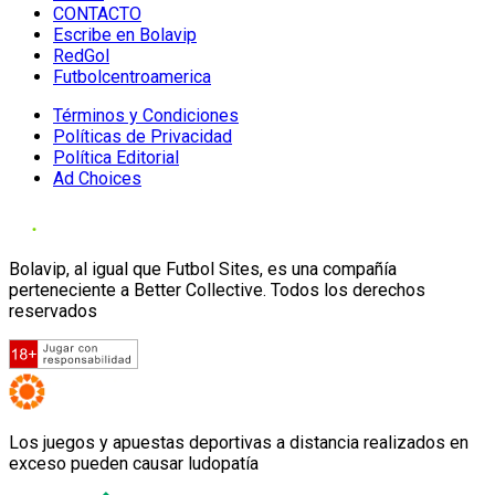
CONTACTO
Escribe en Bolavip
RedGol
Futbolcentroamerica
Términos y Condiciones
Políticas de Privacidad
Política Editorial
Ad Choices
Bolavip, al igual que Futbol Sites, es una compañía
perteneciente a Better Collective. Todos los derechos
reservados
Los juegos y apuestas deportivas a distancia realizados en
exceso pueden causar ludopatía