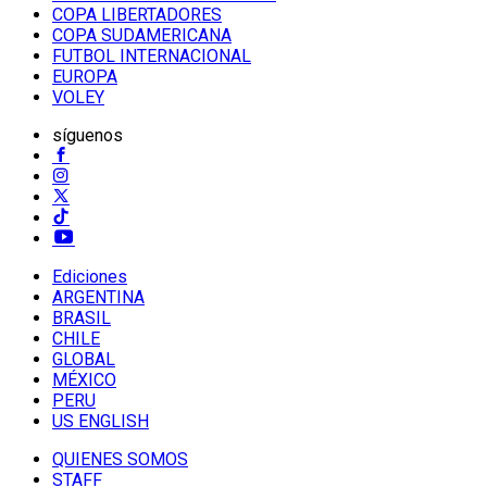
COPA LIBERTADORES
COPA SUDAMERICANA
FUTBOL INTERNACIONAL
EUROPA
VOLEY
síguenos
Ediciones
ARGENTINA
BRASIL
CHILE
GLOBAL
MÉXICO
PERU
US ENGLISH
QUIENES SOMOS
STAFF