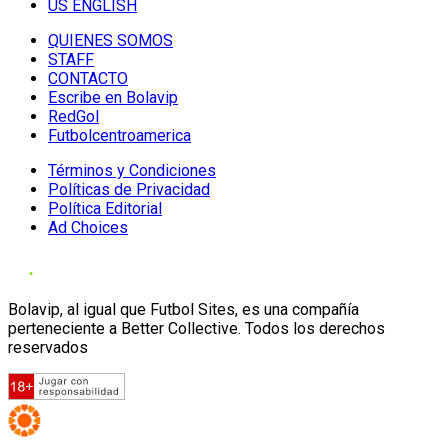
US ENGLISH
QUIENES SOMOS
STAFF
CONTACTO
Escribe en Bolavip
RedGol
Futbolcentroamerica
Términos y Condiciones
Políticas de Privacidad
Política Editorial
Ad Choices
Bolavip, al igual que Futbol Sites, es una compañía
perteneciente a Better Collective. Todos los derechos
reservados