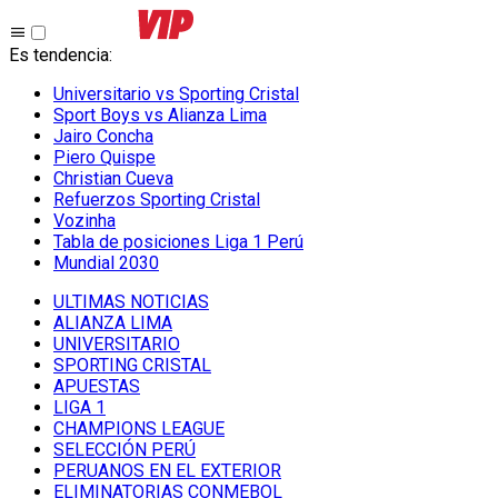
Es tendencia
:
Universitario vs Sporting Cristal
Sport Boys vs Alianza Lima
Jairo Concha
Piero Quispe
Christian Cueva
Refuerzos Sporting Cristal
Vozinha
Tabla de posiciones Liga 1 Perú
Mundial 2030
ULTIMAS NOTICIAS
ALIANZA LIMA
UNIVERSITARIO
SPORTING CRISTAL
APUESTAS
LIGA 1
CHAMPIONS LEAGUE
SELECCIÓN PERÚ
PERUANOS EN EL EXTERIOR
ELIMINATORIAS CONMEBOL