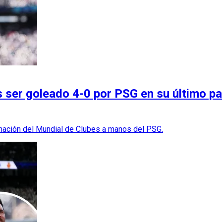
s ser goleado 4-0 por PSG en su último pa
minación del Mundial de Clubes a manos del PSG.