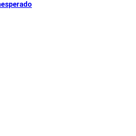
inesperado