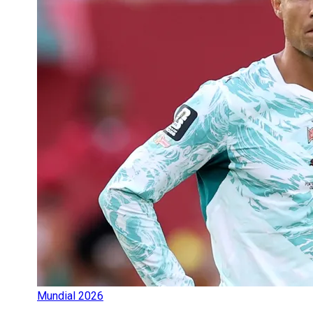
Mundial 2026