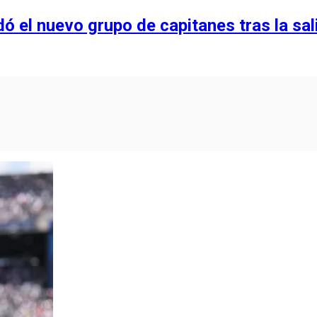
ó el nuevo grupo de capitanes tras la sal