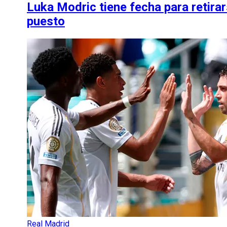
Luka Modric tiene fecha para retira
puesto
Real Madrid