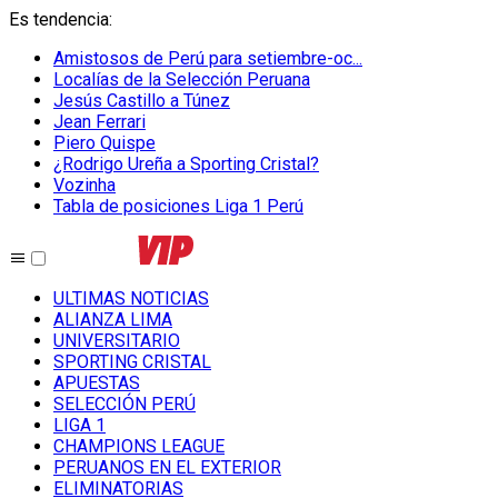
Es tendencia
:
Amistosos de Perú para setiembre-oc...
Localías de la Selección Peruana
Jesús Castillo a Túnez
Jean Ferrari
Piero Quispe
¿Rodrigo Ureña a Sporting Cristal?
Vozinha
Tabla de posiciones Liga 1 Perú
ULTIMAS NOTICIAS
ALIANZA LIMA
UNIVERSITARIO
SPORTING CRISTAL
APUESTAS
SELECCIÓN PERÚ
LIGA 1
CHAMPIONS LEAGUE
PERUANOS EN EL EXTERIOR
ELIMINATORIAS