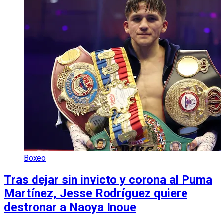
Boxeo
Tras dejar sin invicto y corona al Puma
Martínez, Jesse Rodríguez quiere
destronar a Naoya Inoue