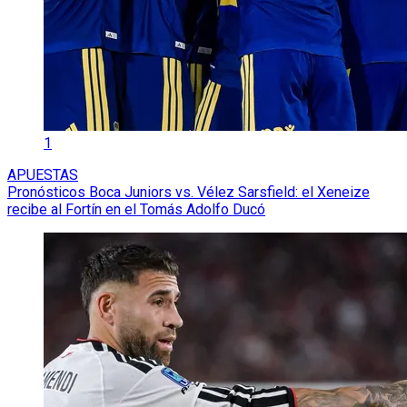
1
APUESTAS
Pronósticos Boca Juniors vs. Vélez Sarsfield: el Xeneize
recibe al Fortín en el Tomás Adolfo Ducó