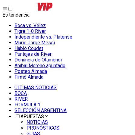
Es tendencia
:
Boca vs. Vélez
Tigre 1-0 River
Independiente vs. Platense
Murió Jorge Messi
Habló Coudet
Puntajes de River
Denuncia de Otamendi
Aníbal Moreno apuntado
Posteo Almada
Firmó Almada
ULTIMAS NOTICIAS
BOCA
RIVER
FORMULA 1
SELECCIÓN ARGENTINA
APUESTAS
NOTICIAS
PRONÓSTICOS
GUÍAS