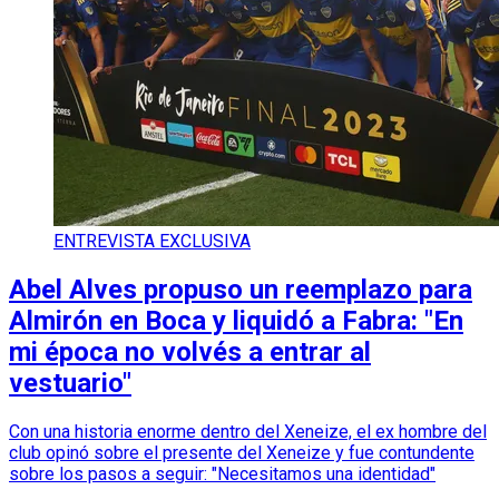
ENTREVISTA EXCLUSIVA
Abel Alves propuso un reemplazo para
Almirón en Boca y liquidó a Fabra: "En
mi época no volvés a entrar al
vestuario"
Con una historia enorme dentro del Xeneize, el ex hombre del
club opinó sobre el presente del Xeneize y fue contundente
sobre los pasos a seguir: "Necesitamos una identidad"