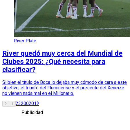
River Plate
River quedó muy cerca del Mundial de
Clubes 2025: ¿Qué necesita para
clasificar?
Si bien el título de Boca lo dejaba muy cómodo de cara a este
objetivo, el triunfo del Fluminense y el presente del Xeneize
no vienen nada mal en el Millonario.
2
3
200
201
1
Publicidad