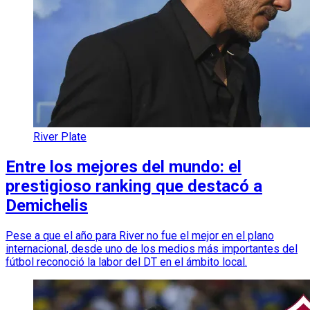
River Plate
Entre los mejores del mundo: el
prestigioso ranking que destacó a
Demichelis
Pese a que el año para River no fue el mejor en el plano
internacional, desde uno de los medios más importantes del
fútbol reconoció la labor del DT en el ámbito local.