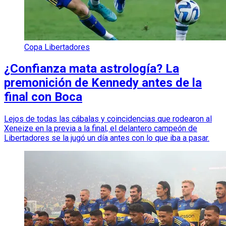
Copa Libertadores
¿Confianza mata astrología? La
premonición de Kennedy antes de la
final con Boca
Lejos de todas las cábalas y coincidencias que rodearon al
Xeneize en la previa a la final, el delantero campeón de
Libertadores se la jugó un día antes con lo que iba a pasar.