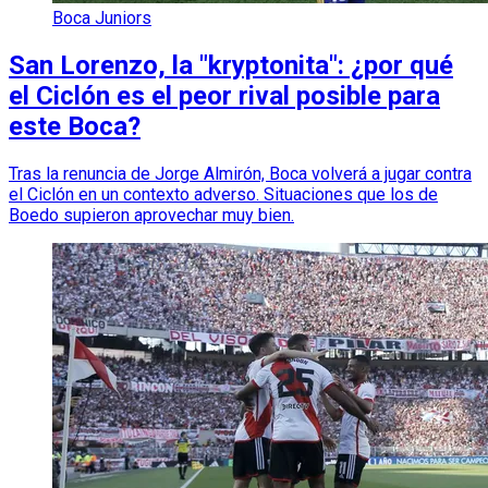
Boca Juniors
San Lorenzo, la "kryptonita": ¿por qué
el Ciclón es el peor rival posible para
este Boca?
Tras la renuncia de Jorge Almirón, Boca volverá a jugar contra
el Ciclón en un contexto adverso. Situaciones que los de
Boedo supieron aprovechar muy bien.