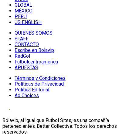
GLOBAL
MÉXICO
PERU
US ENGLISH
QUIENES SOMOS
STAFF
CONTACTO
Escribe en Bolavip
RedGol
Futbolcentroamerica
APUESTAS
Términos y Condiciones
Políticas de Privacidad
Política Editorial
Ad Choices
Bolavip, al igual que Futbol Sites, es una compañía
perteneciente a Better Collective. Todos los derechos
reservados.