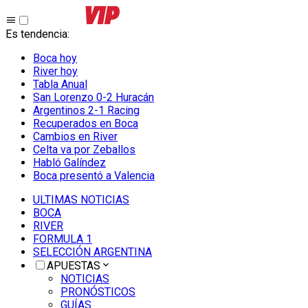
Es tendencia
:
Boca hoy
River hoy
Tabla Anual
San Lorenzo 0-2 Huracán
Argentinos 2-1 Racing
Recuperados en Boca
Cambios en River
Celta va por Zeballos
Habló Galíndez
Boca presentó a Valencia
ULTIMAS NOTICIAS
BOCA
RIVER
FORMULA 1
SELECCIÓN ARGENTINA
APUESTAS
NOTICIAS
PRONÓSTICOS
GUÍAS