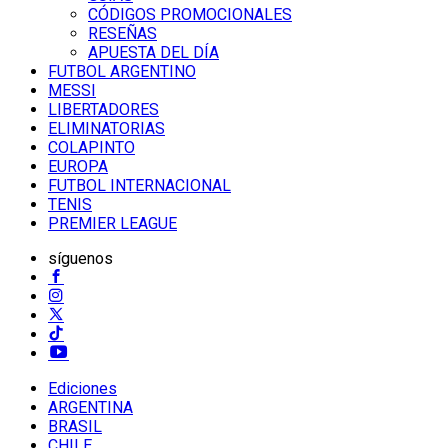
CÓDIGOS PROMOCIONALES
RESEÑAS
APUESTA DEL DÍA
FUTBOL ARGENTINO
MESSI
LIBERTADORES
ELIMINATORIAS
COLAPINTO
EUROPA
FUTBOL INTERNACIONAL
TENIS
PREMIER LEAGUE
síguenos
Ediciones
ARGENTINA
BRASIL
CHILE