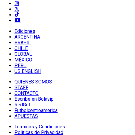
Ediciones
ARGENTINA
BRASIL
CHILE
GLOBAL
MÉXICO
PERU
US ENGLISH
QUIENES SOMOS
STAFF
CONTACTO
Escribe en Bolavip
RedGol
Futbolcentroamerica
APUESTAS
Términos y Condiciones
Políticas de Privacidad