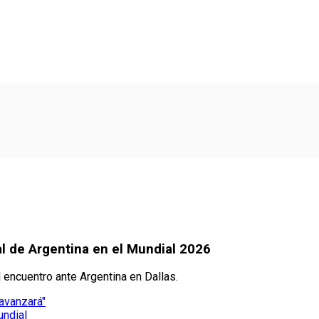
al de Argentina en el Mundial 2026
encuentro ante Argentina en Dallas.
 avanzará"
undial