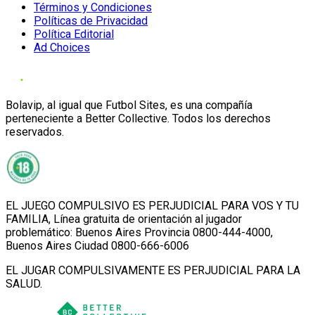
Términos y Condiciones
Políticas de Privacidad
Política Editorial
Ad Choices
Bolavip, al igual que Futbol Sites, es una compañía
perteneciente a Better Collective. Todos los derechos
reservados.
EL JUEGO COMPULSIVO ES PERJUDICIAL PARA VOS Y TU
FAMILIA, Línea gratuita de orientación al jugador
problemático: Buenos Aires Provincia 0800-444-4000,
Buenos Aires Ciudad 0800-666-6006
EL JUGAR COMPULSIVAMENTE ES PERJUDICIAL PARA LA
SALUD.