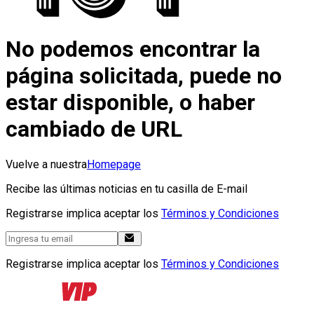
No podemos encontrar la
página solicitada, puede no
estar disponible, o haber
cambiado de URL
Vuelve a nuestra
Homepage
Recibe las últimas noticias en tu casilla de E-mail
Registrarse implica aceptar los
Términos y Condiciones
Registrarse implica aceptar los
Términos y Condiciones