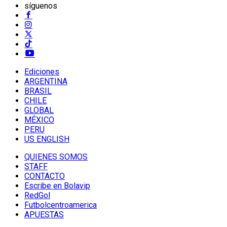
síguenos
Ediciones
ARGENTINA
BRASIL
CHILE
GLOBAL
MÉXICO
PERU
US ENGLISH
QUIENES SOMOS
STAFF
CONTACTO
Escribe en Bolavip
RedGol
Futbolcentroamerica
APUESTAS