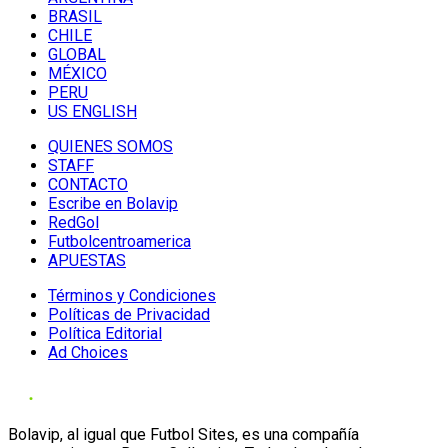
BRASIL
CHILE
GLOBAL
MÉXICO
PERU
US ENGLISH
QUIENES SOMOS
STAFF
CONTACTO
Escribe en Bolavip
RedGol
Futbolcentroamerica
APUESTAS
Términos y Condiciones
Políticas de Privacidad
Política Editorial
Ad Choices
Bolavip, al igual que Futbol Sites, es una compañía