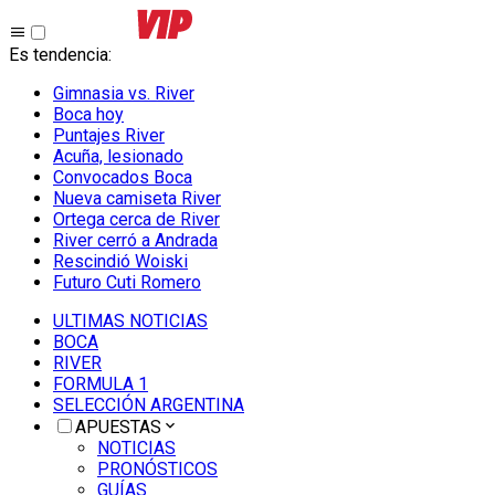
Es tendencia
:
Gimnasia vs. River
Boca hoy
Puntajes River
Acuña, lesionado
Convocados Boca
Nueva camiseta River
Ortega cerca de River
River cerró a Andrada
Rescindió Woiski
Futuro Cuti Romero
ULTIMAS NOTICIAS
BOCA
RIVER
FORMULA 1
SELECCIÓN ARGENTINA
APUESTAS
NOTICIAS
PRONÓSTICOS
GUÍAS