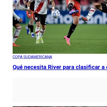
COPA SUDAMERICANA
Qué necesita River para clasificar 