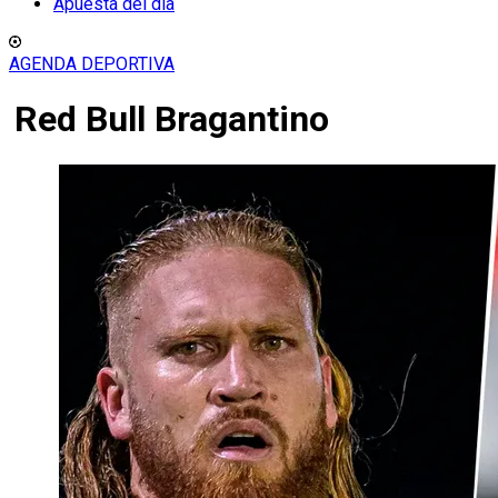
Apuesta del día
AGENDA DEPORTIVA
Red Bull Bragantino