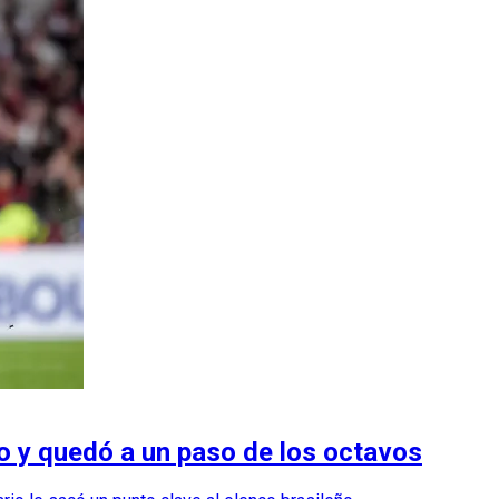
o y quedó a un paso de los octavos