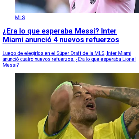
MLS
¿Era lo que esperaba Messi? Inter
Miami anunció 4 nuevos refuerzos
Luego de elegirlos en el Súper Draft de la MLS, Inter Miami
anunció cuatro nuevos refuerzos. ¿Era lo que esperaba Lionel
Messi?