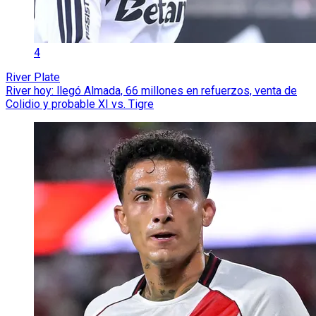
4
River Plate
River hoy: llegó Almada, 66 millones en refuerzos, venta de
Colidio y probable XI vs. Tigre