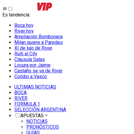
Es tendencia
:
Boca hoy
River hoy
Ampliación Bombonera
Milan quiere a Paredes
XI de lujo de River
Rulli al City
Cláusula Salas
Locura por Jaime
Castaño se va de River
Colidio a Vasco
ULTIMAS NOTICIAS
BOCA
RIVER
FORMULA 1
SELECCIÓN ARGENTINA
APUESTAS
NOTICIAS
PRONÓSTICOS
GUÍAS