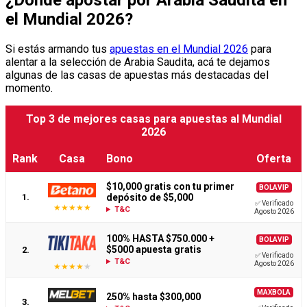
¿Dónde apostar por Arabia Saudita en
el Mundial 2026?
Si estás armando tus
apuestas en el Mundial 2026
para
alentar a la selección de Arabia Saudita, acá te dejamos
algunas de las casas de apuestas más destacadas del
momento.
Top 3 de mejores casas para apuestas al Mundial
2026
Rank
Casa
Bono
Oferta
$10,000 gratis con tu primer
BOLAVIP
1.
depósito de $5,000
✅ Verificado
★★★★★
T&C
Agosto 2026
100% HASTA $750.000 +
BOLAVIP
$5000 apuesta gratis
2.
✅ Verificado
T&C
Agosto 2026
★★★★
★
MAXBOLA
250% hasta $300,000
3.