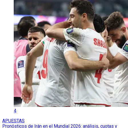
4
APUESTAS
Pronósticos de Irán en el Mundial 2026: análisis, cuotas y