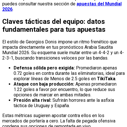
puedes consultar nuestra sección de
apuestas del Mundial
2026
.
Claves tácticas del equipo: datos
fundamentales para tus apuestas
El estilo de Georgios Donis impone un ritmo frenético que
impacta directamente en tus pronósticos Arabia Saudita
Mundial 2026. Su esquema suele mutar entre un 4-4-2 y un 4-
2-3-1, buscando transiciones veloces por las bandas.
Defensa sólida pero exigida:
Promediaron apenas
0.72 goles en contra durante las eliminatorias, ideal para
explorar líneas de Menos de 2.5 goles en
TikiTaka
.
Ataque con baja producción:
Apenas promediaron
1.22 goles a favor por encuentro, lo que reduce sus
opciones de marcar en ambas mitades.
Presión alta rival:
Sufrirán horrores ante la asfixia
táctica de Uruguay y España.
Estas métricas sugieren apostar contra ellos en los
mercados de portería a cero. La falta de pegada ofensiva
condena sus opciones de remontada en vivo.