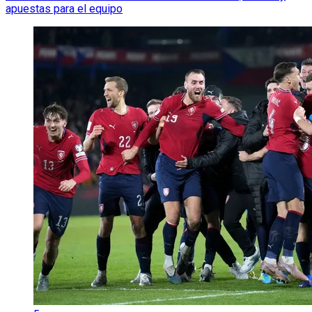
apuestas para el equipo