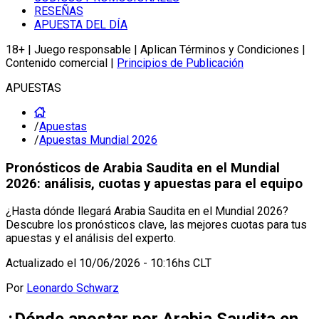
RESEÑAS
APUESTA DEL DÍA
18+ | Juego responsable | Aplican Términos y Condiciones |
Contenido comercial |
Principios de Publicación
APUESTAS
/
Apuestas
/
Apuestas Mundial 2026
Pronósticos de Arabia Saudita en el Mundial
2026: análisis, cuotas y apuestas para el equipo
¿Hasta dónde llegará Arabia Saudita en el Mundial 2026?
Descubre los pronósticos clave, las mejores cuotas para tus
apuestas y el análisis del experto.
Actualizado el
10/06/2026 - 10:16hs CLT
Por
Leonardo Schwarz