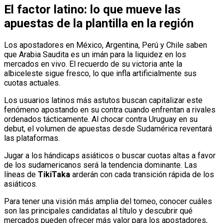
El factor latino: lo que mueve las
apuestas de la plantilla en la región
Los apostadores en México, Argentina, Perú y Chile saben
que Arabia Saudita es un imán para la liquidez en los
mercados en vivo. El recuerdo de su victoria ante la
albiceleste sigue fresco, lo que infla artificialmente sus
cuotas actuales.
Los usuarios latinos más astutos buscan capitalizar este
fenómeno apostando en su contra cuando enfrentan a rivales
ordenados tácticamente. Al chocar contra Uruguay en su
debut, el volumen de apuestas desde Sudamérica reventará
las plataformas.
Jugar a los hándicaps asiáticos o buscar cuotas altas a favor
de los sudamericanos será la tendencia dominante. Las
líneas de
TikiTaka
arderán con cada transición rápida de los
asiáticos.
Para tener una visión más amplia del torneo, conocer cuáles
son las principales candidatas al título y descubrir qué
mercados pueden ofrecer más valor para los apostadores,