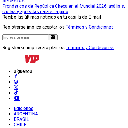
APUESTAS
Pronósticos de República Checa en el Mundial 2026: análisis,
cuotas y apuestas para el equipo
Recibe las últimas noticias en tu casilla de E-mail
Registrarse implica aceptar los
Términos y Condiciones
Registrarse implica aceptar los
Términos y Condiciones
síguenos
Ediciones
ARGENTINA
BRASIL
CHILE