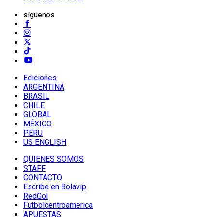
síguenos
Ediciones
ARGENTINA
BRASIL
CHILE
GLOBAL
MÉXICO
PERU
US ENGLISH
QUIENES SOMOS
STAFF
CONTACTO
Escribe en Bolavip
RedGol
Futbolcentroamerica
APUESTAS