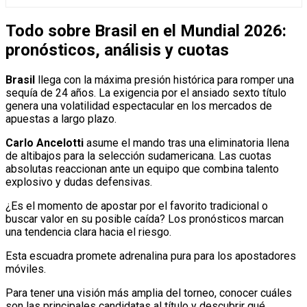
Todo sobre Brasil en el Mundial 2026:
pronósticos, análisis y cuotas
Brasil
llega con la máxima presión histórica para romper una
sequía de 24 años. La exigencia por el ansiado sexto título
genera una volatilidad espectacular en los mercados de
apuestas a largo plazo.
Carlo Ancelotti
asume el mando tras una eliminatoria llena
de altibajos para la selección sudamericana. Las cuotas
absolutas reaccionan ante un equipo que combina talento
explosivo y dudas defensivas.
¿Es el momento de apostar por el favorito tradicional o
buscar valor en su posible caída? Los pronósticos marcan
una tendencia clara hacia el riesgo.
Esta escuadra promete adrenalina pura para los apostadores
móviles.
Para tener una visión más amplia del torneo, conocer cuáles
son las principales candidatas al título y descubrir qué