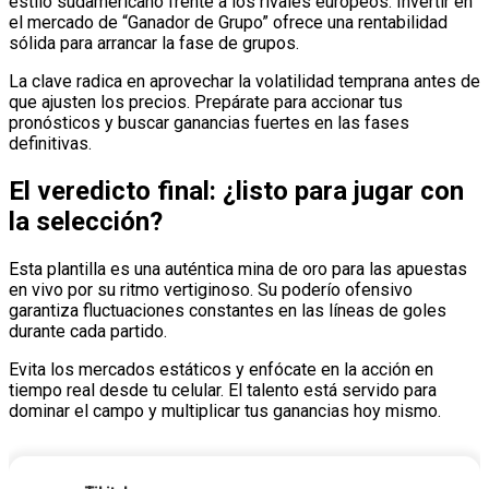
estilo sudamericano frente a los rivales europeos. Invertir en
el mercado de “Ganador de Grupo” ofrece una rentabilidad
sólida para arrancar la fase de grupos.
La clave radica en aprovechar la volatilidad temprana antes de
que ajusten los precios. Prepárate para accionar tus
pronósticos y buscar ganancias fuertes en las fases
definitivas.
El veredicto final: ¿listo para jugar con
la selección?
Esta plantilla es una auténtica mina de oro para las apuestas
en vivo por su ritmo vertiginoso. Su poderío ofensivo
garantiza fluctuaciones constantes en las líneas de goles
durante cada partido.
Evita los mercados estáticos y enfócate en la acción en
tiempo real desde tu celular. El talento está servido para
dominar el campo y multiplicar tus ganancias hoy mismo.