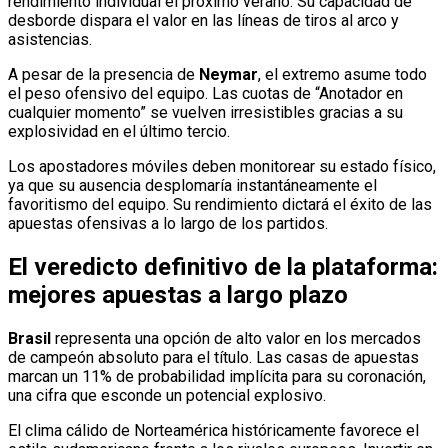
rendimiento individual el próximo verano. Su capacidad de
desborde dispara el valor en las líneas de tiros al arco y
asistencias.
A pesar de la presencia de
Neymar
, el extremo asume todo
el peso ofensivo del equipo. Las cuotas de “Anotador en
cualquier momento” se vuelven irresistibles gracias a su
explosividad en el último tercio.
Los apostadores móviles deben monitorear su estado físico,
ya que su ausencia desplomaría instantáneamente el
favoritismo del equipo. Su rendimiento dictará el éxito de las
apuestas ofensivas a lo largo de los partidos.
El veredicto definitivo de la plataforma:
mejores apuestas a largo plazo
Brasil
representa una opción de alto valor en los mercados
de campeón absoluto para el título. Las casas de apuestas
marcan un 11% de probabilidad implícita para su coronación,
una cifra que esconde un potencial explosivo.
El clima cálido de Norteamérica históricamente favorece el