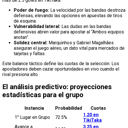
más de 2.5 goles en TikiTaka.
Poder de fuego:
La velocidad por las bandas destroza
defensas, elevando las opciones en apuestas de tiros
de esquina.
Vulnerabilidad lateral:
Las dudas en las bandas
defensivas abren valor para apostar al “Ambos equipos
anotan”.
Solidez central:
Marquinhos y Gabriel Magalhães
aseguran el juego aéreo, un dato vital para mercados de
tarjetas y faltas.
Este balance táctico define las cuotas de la selección. Los
apostadores deben cazar oportunidades en vivo cuando el
rival presiona alto.
El análisis predictivo: proyecciones
estadísticas para el grupo
Instancia
Probabilidad
Cuotas
1.20 en
1° Lugar en Grupo
72.5%
TikiTaka
Avance a
3.25 en