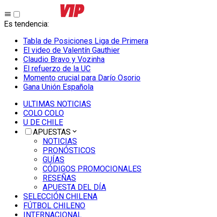
Es tendencia
:
Tabla de Posiciones Liga de Primera
El video de Valentín Gauthier
Claudio Bravo y Vozinha
El refuerzo de la UC
Momento crucial para Darío Osorio
Gana Unión Española
ULTIMAS NOTICIAS
COLO COLO
U DE CHILE
APUESTAS
NOTICIAS
PRONÓSTICOS
GUÍAS
CÓDIGOS PROMOCIONALES
RESEÑAS
APUESTA DEL DÍA
SELECCIÓN CHILENA
FÚTBOL CHILENO
INTERNACIONAL