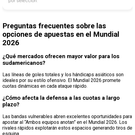
Preguntas frecuentes sobre las
opciones de apuestas en el Mundial
2026
¿Qué mercados ofrecen mayor valor para los
sudamericanos?
Las líneas de goles totales y los hándicaps asiáticos son
ideales por su estilo ofensivo. El Mundial 2026 promete
cuotas dinámicas en cada ataque rápido.
¿Cómo afecta la defensa a las cuotas a largo
plazo?
Las bandas vulnerables abren excelentes oportunidades para
apostar al “Ambos equipos anotan” en el Mundial 2026. Los
rivales rápidos explotarán estos espacios generando tiros de
esquina.