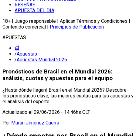
RESEÑAS
APUESTA DEL DÍA
18+ | Juego responsable | Aplican Términos y Condiciones |
Contenido comercial |
Principios de Publicación
APUESTAS
/
Apuestas
/
Apuestas Mundial 2026
Pronósticos de Brasil en el Mundial 2026:
análisis, cuotas y apuestas para el equipo
¿Hasta dónde llegará Brasil en el Mundial 2026? Descubre
los pronósticos clave, las mejores cuotas para tus apuestas y
el análisis del experto.
Actualizado el
09/06/2026 - 14:46hs CLT
Por
Martin Jiménez Guerra