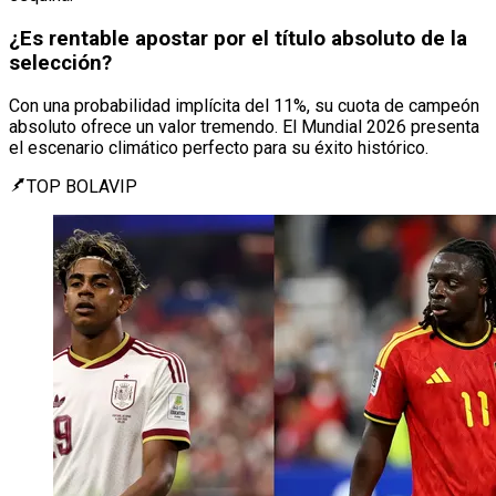
¿Es rentable apostar por el título absoluto de la
selección?
Con una probabilidad implícita del 11%, su cuota de campeón
absoluto ofrece un valor tremendo. El Mundial 2026 presenta
el escenario climático perfecto para su éxito histórico.
TOP BOLAVIP