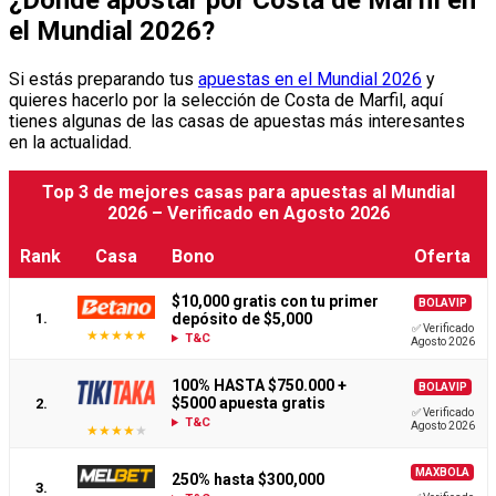
¿Dónde apostar por Costa de Marfil en
el Mundial 2026?
Si estás preparando tus
apuestas en el Mundial 2026
y
quieres hacerlo por la selección de Costa de Marfil, aquí
tienes algunas de las casas de apuestas más interesantes
en la actualidad.
Top 3 de mejores casas para apuestas al Mundial
2026 – Verificado en Agosto 2026
Rank
Casa
Bono
Oferta
$10,000 gratis con tu primer
BOLAVIP
1.
depósito de $5,000
✅ Verificado
★★★★★
T&C
Agosto 2026
100% HASTA $750.000 +
BOLAVIP
$5000 apuesta gratis
2.
✅ Verificado
T&C
Agosto 2026
★★★★
★
MAXBOLA
250% hasta $300,000
3.