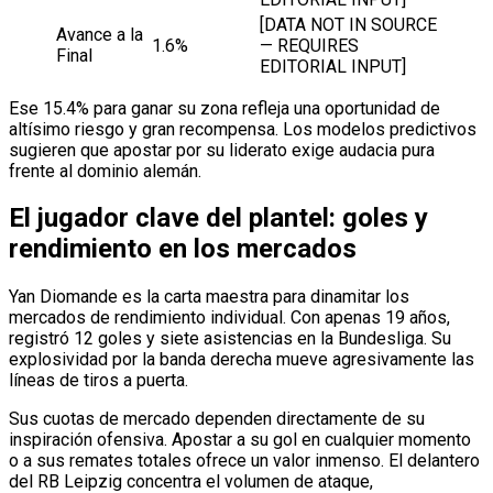
[DATA NOT IN SOURCE
Avance a la
1.6%
— REQUIRES
Final
EDITORIAL INPUT]
Ese 15.4% para ganar su zona refleja una oportunidad de
altísimo riesgo y gran recompensa. Los modelos predictivos
sugieren que apostar por su liderato exige audacia pura
frente al dominio alemán.
El jugador clave del plantel: goles y
rendimiento en los mercados
Yan Diomande es la carta maestra para dinamitar los
mercados de rendimiento individual. Con apenas 19 años,
registró 12 goles y siete asistencias en la Bundesliga. Su
explosividad por la banda derecha mueve agresivamente las
líneas de tiros a puerta.
Sus cuotas de mercado dependen directamente de su
inspiración ofensiva. Apostar a su gol en cualquier momento
o a sus remates totales ofrece un valor inmenso. El delantero
del RB Leipzig concentra el volumen de ataque,