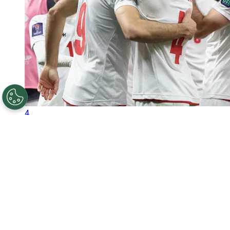
4
APUESTAS
Pronósticos de Irán en el Mundial 2026: análisis, cuotas y
apuestas para el equipo