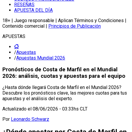
RESEÑAS
APUESTA DEL DÍA
18+ | Juego responsable | Aplican Términos y Condiciones |
Contenido comercial |
Principios de Publicación
APUESTAS
/
Apuestas
/
Apuestas Mundial 2026
Pronósticos de Costa de Marfil en el Mundial
2026: análisis, cuotas y apuestas para el equipo
¿Hasta dónde llegará Costa de Marfil en el Mundial 2026?
Descubre los pronósticos clave, las mejores cuotas para tus
apuestas y el análisis del experto.
Actualizado el
08/06/2026 - 03:33hs CLT
Por
Leonardo Schwarz