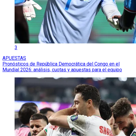
3
APUESTAS
Pronósticos de República Democrática del Congo en el
Mundial 2026: análisis, cuotas y apuestas para el equipo