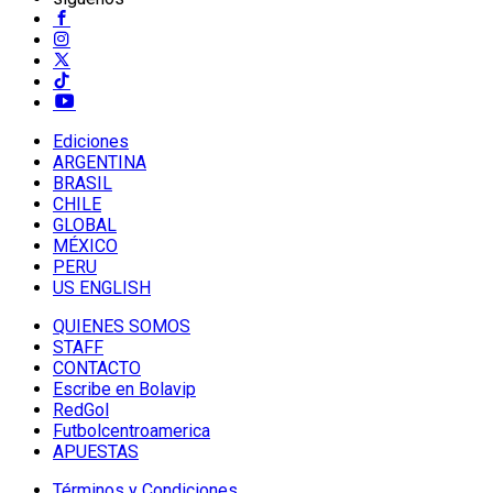
Ediciones
ARGENTINA
BRASIL
CHILE
GLOBAL
MÉXICO
PERU
US ENGLISH
QUIENES SOMOS
STAFF
CONTACTO
Escribe en Bolavip
RedGol
Futbolcentroamerica
APUESTAS
Términos y Condiciones