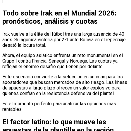
Todo sobre Irak en el Mundial 2026:
pronósticos, análisis y cuotas
Irak vuelve a la élite del fútbol tras una larga ausencia de 40
años. Su agónica victoria por 2-1 ante Bolivia en el repechaje
desató la locura total.
Ahora, el equipo asiático enfrenta un reto monumental en el
Grupo I contra Francia, Senegal y Noruega. Las cuotas ya
reflejan el enorme desafío que tienen por delante.
Este escenario convierte a la selección en un imán para los
apostadores que buscan mercados de alto riesgo. Las líneas
de apuestas a largo plazo ofrecen un valor explosivo para
quienes confían en la resistencia defensiva del plantel.
Es el momento perfecto para analizar las opciones más
rentables.
El factor latino: lo que mueve las
apuestas de la plantilla en la región