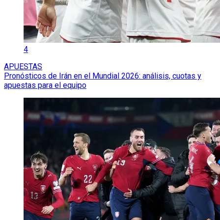
4
APUESTAS
Pronósticos de Irán en el Mundial 2026: análisis, cuotas y
apuestas para el equipo