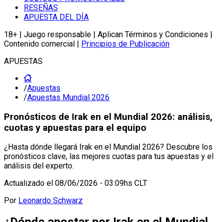
RESEÑAS
APUESTA DEL DÍA
18+ | Juego responsable | Aplican Términos y Condiciones |
Contenido comercial |
Principios de Publicación
APUESTAS
/
Apuestas
/
Apuestas Mundial 2026
Pronósticos de Irak en el Mundial 2026: análisis,
cuotas y apuestas para el equipo
¿Hasta dónde llegará Irak en el Mundial 2026? Descubre los
pronósticos clave, las mejores cuotas para tus apuestas y el
análisis del experto.
Actualizado el
08/06/2026 - 03:09hs CLT
Por
Leonardo Schwarz