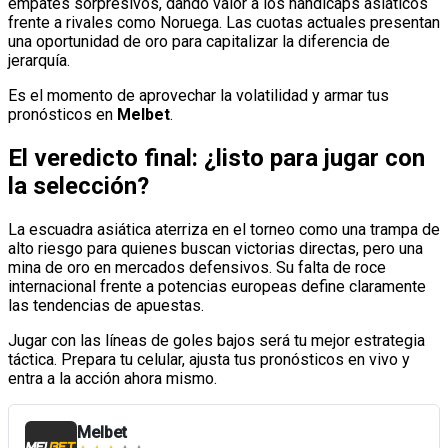
empates sorpresivos, dando valor a los hándicaps asiáticos
frente a rivales como Noruega. Las cuotas actuales presentan
una oportunidad de oro para capitalizar la diferencia de
jerarquía.
Es el momento de aprovechar la volatilidad y armar tus
pronósticos en
Melbet
.
El veredicto final: ¿listo para jugar con
la selección?
La escuadra asiática aterriza en el torneo como una trampa de
alto riesgo para quienes buscan victorias directas, pero una
mina de oro en mercados defensivos. Su falta de roce
internacional frente a potencias europeas define claramente
las tendencias de apuestas.
Jugar con las líneas de goles bajos será tu mejor estrategia
táctica. Prepara tu celular, ajusta tus pronósticos en vivo y
entra a la acción ahora mismo.