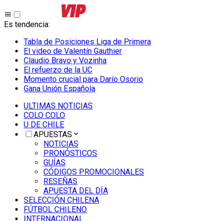
Es tendencia
:
Tabla de Posiciones Liga de Primera
El video de Valentín Gauthier
Claudio Bravo y Vozinha
El refuerzo de la UC
Momento crucial para Darío Osorio
Gana Unión Española
ULTIMAS NOTICIAS
COLO COLO
U DE CHILE
APUESTAS
NOTICIAS
PRONÓSTICOS
GUÍAS
CÓDIGOS PROMOCIONALES
RESEÑAS
APUESTA DEL DÍA
SELECCIÓN CHILENA
FÚTBOL CHILENO
INTERNACIONAL