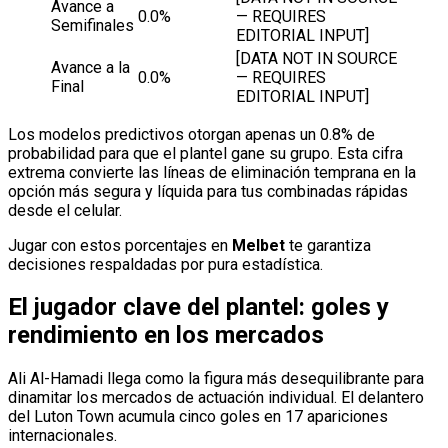
Avance a
0.0%
— REQUIRES
Semifinales
EDITORIAL INPUT]
[DATA NOT IN SOURCE
Avance a la
0.0%
— REQUIRES
Final
EDITORIAL INPUT]
Los modelos predictivos otorgan apenas un 0.8% de
probabilidad para que el plantel gane su grupo. Esta cifra
extrema convierte las líneas de eliminación temprana en la
opción más segura y líquida para tus combinadas rápidas
desde el celular.
Jugar con estos porcentajes en
Melbet
te garantiza
decisiones respaldadas por pura estadística.
El jugador clave del plantel: goles y
rendimiento en los mercados
Ali Al-Hamadi llega como la figura más desequilibrante para
dinamitar los mercados de actuación individual. El delantero
del Luton Town acumula cinco goles en 17 apariciones
internacionales.