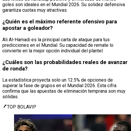
goles son ideales en el Mundial 2026. Su solidez defensiva
garantiza cuotas muy atractivas.
¿Quién es el máximo referente ofensivo para
apostar a goleador?
Ali Al-Hamadi es la principal carta de ataque para tus
predicciones en el Mundial. Su capacidad de remate lo
convierte en la mejor opción individual del plantel.
¿Cuáles son las probabilidades reales de avanzar
de ronda?
La estadística proyecta solo un 12.5% de opciones de
superar la fase de grupos en el Mundial 2026. Esta cifra
confirma que las apuestas de eliminación temprana son muy
sólidas.
TOP BOLAVIP