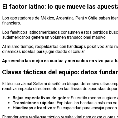
El factor latino: lo que mueve las apuesta
Los apostadores de México, Argentina, Perú y Chile saben ident
financiero.
Los fanáticos latinoamericanos consumen estos partidos busca
sudamericanos genera un volumen transaccional masivo.
Al mismo tiempo, respaldarlos con hándicaps positivos ante ri
dinámicas ideales para jugar desde el celular.
Aprovecha las mejores cuotas y mercados en vivo para tu
Claves tácticas del equipo: datos funda
El técnico Jamal Sellami diseñó un bloque defensivo ultracompa
reactiva impacta directamente en las líneas de apuestas deport
Bajas expectativas de goles:
Su estilo rocoso sugiere 
Transiciones rápidas:
Explotan las bandas a máxima vel
Hándicaps atractivos:
Su capacidad para encajar pocos g
Entender este repliegue táctico resulta vital para cazar cuotas 