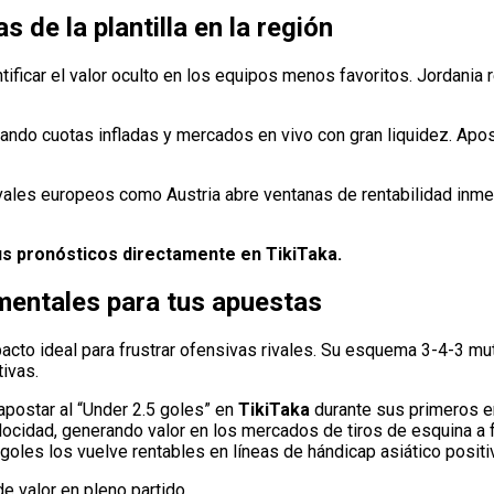
s de la plantilla en la región
ificar el valor oculto en los equipos menos favoritos. Jordania
ndo cuotas infladas y mercados en vivo con gran liquidez. Apos
vales europeos como Austria abre ventanas de rentabilidad inmed
s pronósticos directamente en TikiTaka.
mentales para tus apuestas
cto ideal para frustrar ofensivas rivales. Su esquema 3-4-3 mut
ivas.
apostar al “Under 2.5 goles” en
TikiTaka
durante sus primeros e
ocidad, generando valor en los mercados de tiros de esquina a f
oles los vuelve rentables en líneas de hándicap asiático positi
de valor en pleno partido.