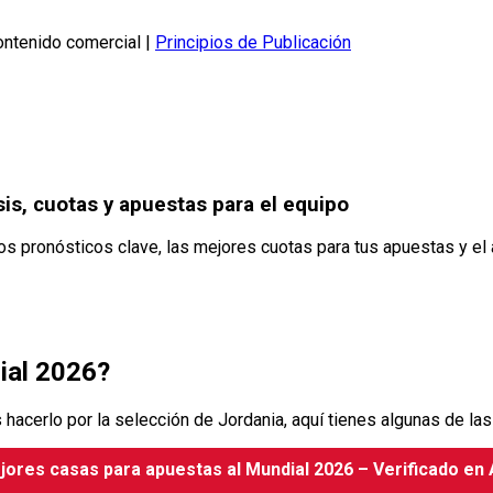
ontenido comercial |
Principios de Publicación
sis, cuotas y apuestas para el equipo
 pronósticos clave, las mejores cuotas para tus apuestas y el a
ial 2026?
 hacerlo por la selección de Jordania, aquí tienes algunas de la
jores casas para apuestas al Mundial 2026 – Verificado en