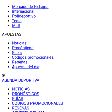
Mercado de Fichajes
Internacional
Polideportivo
Tenis
MLS
APUESTAS
Noticias
Pronósticos
Guías
Códigos promocionales
Reseñas
Apuesta del día
AGENDA DEPORTIVA
NOTICIAS
PRONÓSTICOS
GUÍAS
CÓDIGOS PROMOCIONALES
RESEÑAS