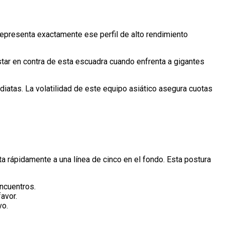
 representa exactamente ese perfil de alto rendimiento
tar en contra de esta escuadra cuando enfrenta a gigantes
iatas. La volatilidad de este equipo asiático asegura cuotas
a rápidamente a una línea de cinco en el fondo. Esta postura
ncuentros.
avor.
vo.