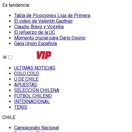
Es tendencia
:
Tabla de Posiciones Liga de Primera
El video de Valentín Gauthier
Claudio Bravo y Vozinha
El refuerzo de la UC
Momento crucial para Darío Osorio
Gana Unión Española
ULTIMAS NOTICIAS
COLO COLO
U DE CHILE
APUESTAS
SELECCIÓN CHILENA
FÚTBOL CHILENO
INTERNACIONAL
TENIS
CHILE
Campeonato Nacional