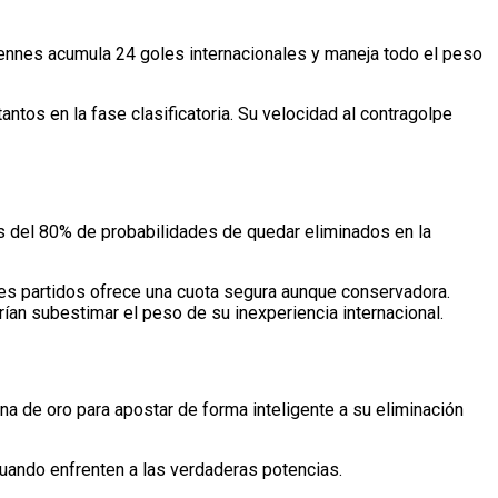
 Rennes acumula 24 goles internacionales y maneja todo el peso
ntos en la fase clasificatoria. Su velocidad al contragolpe
s del 80% de probabilidades de quedar eliminados en la
tres partidos ofrece una cuota segura aunque conservadora.
ían subestimar el peso de su inexperiencia internacional.
a de oro para apostar de forma inteligente a su eliminación
 cuando enfrenten a las verdaderas potencias.