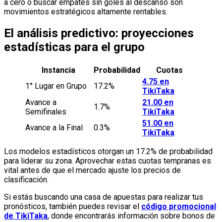
a cero o buscar empates sin goles al descanso son
movimientos estratégicos altamente rentables.
El análisis predictivo: proyecciones
estadísticas para el grupo
Instancia
Probabilidad
Cuotas
4.75 en
1° Lugar en Grupo
17.2%
TikiTaka
Avance a
21.00 en
1.7%
Semifinales
TikiTaka
51.00 en
Avance a la Final
0.3%
TikiTaka
Los modelos estadísticos otorgan un 17.2% de probabilidad
para liderar su zona. Aprovechar estas cuotas tempranas es
vital antes de que el mercado ajuste los precios de
clasificación.
Si estás buscando una casa de apuestas para realizar tus
pronósticos, también puedes revisar el
código promocional
de TikiTaka
, donde encontrarás información sobre bonos de