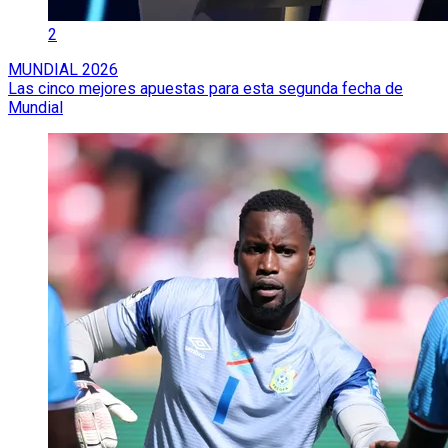
2
MUNDIAL 2026
Las cinco mejores apuestas para esta segunda fecha de
Mundial