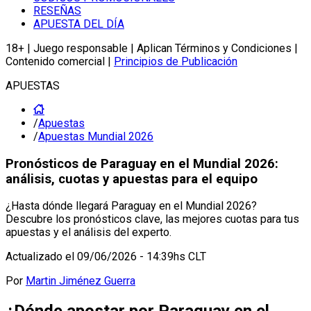
RESEÑAS
APUESTA DEL DÍA
18+ | Juego responsable | Aplican Términos y Condiciones |
Contenido comercial |
Principios de Publicación
APUESTAS
/
Apuestas
/
Apuestas Mundial 2026
Pronósticos de Paraguay en el Mundial 2026:
análisis, cuotas y apuestas para el equipo
¿Hasta dónde llegará Paraguay en el Mundial 2026?
Descubre los pronósticos clave, las mejores cuotas para tus
apuestas y el análisis del experto.
Actualizado el
09/06/2026 - 14:39hs CLT
Por
Martin Jiménez Guerra