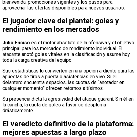
bienvenida, promociones vigentes y los pasos para
aprovechar las ofertas disponibles para nuevos usuarios.
El jugador clave del plantel: goles y
rendimiento en los mercados
Julio Enciso
es el motor absoluto de la ofensiva y el objetivo
principal para los mercados de rendimiento individual. El
atacante anotó goles vitales en la clasificación y asume hoy
toda la carga creativa del equipo.
Sus estadísticas lo convierten en una opción ardiente para las
apuestas de tiros a puerta o asistencias en vivo. Si el
delantero encuentra espacios, las cuotas de “anotador en
cualquier momento” ofrecen retornos altísimos.
Su presencia dicta la agresividad del ataque guaraní. Sin él en
la cancha, la cuota de goles a favor se desploma
drásticamente.
El veredicto definitivo de la plataforma:
mejores apuestas a largo plazo