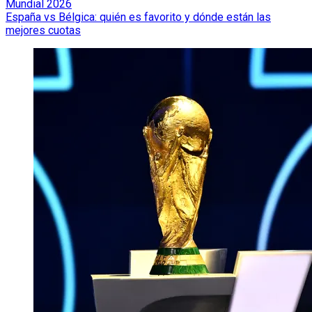
Mundial 2026
España vs Bélgica: quién es favorito y dónde están las
mejores cuotas