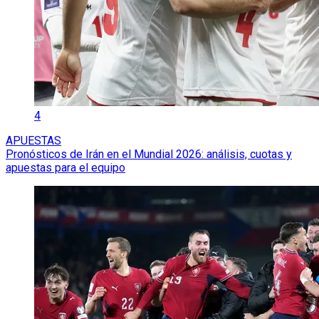
4
APUESTAS
Pronósticos de Irán en el Mundial 2026: análisis, cuotas y
apuestas para el equipo