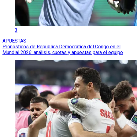
3
APUESTAS
Pronósticos de República Democrática del Congo en el
Mundial 2026: análisis, cuotas y apuestas para el equipo