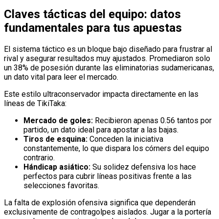
Claves tácticas del equipo: datos
fundamentales para tus apuestas
El sistema táctico es un bloque bajo diseñado para frustrar al
rival y asegurar resultados muy ajustados. Promediaron solo
un 38% de posesión durante las eliminatorias sudamericanas,
un dato vital para leer el mercado.
Este estilo ultraconservador impacta directamente en las
líneas de TikiTaka:
Mercado de goles:
Recibieron apenas 0.56 tantos por
partido, un dato ideal para apostar a las bajas.
Tiros de esquina:
Conceden la iniciativa
constantemente, lo que dispara los córners del equipo
contrario.
Hándicap asiático:
Su solidez defensiva los hace
perfectos para cubrir líneas positivas frente a las
selecciones favoritas.
La falta de explosión ofensiva significa que dependerán
exclusivamente de contragolpes aislados. Jugar a la portería