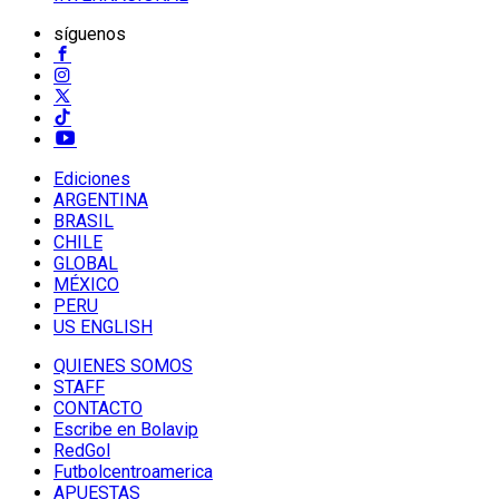
síguenos
Ediciones
ARGENTINA
BRASIL
CHILE
GLOBAL
MÉXICO
PERU
US ENGLISH
QUIENES SOMOS
STAFF
CONTACTO
Escribe en Bolavip
RedGol
Futbolcentroamerica
APUESTAS