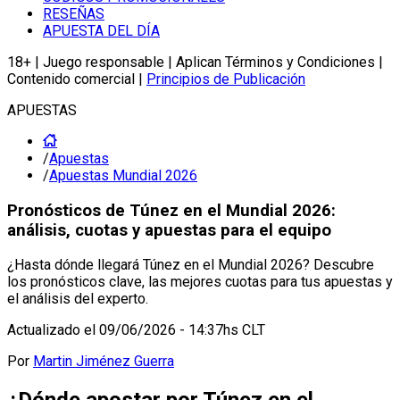
RESEÑAS
APUESTA DEL DÍA
18+ | Juego responsable | Aplican Términos y Condiciones |
Contenido comercial |
Principios de Publicación
APUESTAS
/
Apuestas
/
Apuestas Mundial 2026
Pronósticos de Túnez en el Mundial 2026:
análisis, cuotas y apuestas para el equipo
¿Hasta dónde llegará Túnez en el Mundial 2026? Descubre
los pronósticos clave, las mejores cuotas para tus apuestas y
el análisis del experto.
Actualizado el
09/06/2026 - 14:37hs CLT
Por
Martin Jiménez Guerra