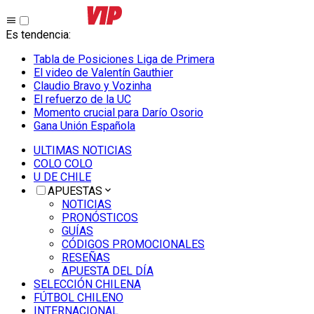
Es tendencia
:
Tabla de Posiciones Liga de Primera
El video de Valentín Gauthier
Claudio Bravo y Vozinha
El refuerzo de la UC
Momento crucial para Darío Osorio
Gana Unión Española
ULTIMAS NOTICIAS
COLO COLO
U DE CHILE
APUESTAS
NOTICIAS
PRONÓSTICOS
GUÍAS
CÓDIGOS PROMOCIONALES
RESEÑAS
APUESTA DEL DÍA
SELECCIÓN CHILENA
FÚTBOL CHILENO
INTERNACIONAL