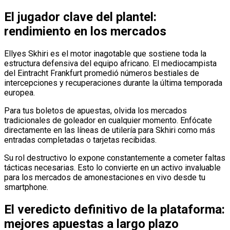
El jugador clave del plantel:
rendimiento en los mercados
Ellyes Skhiri es el motor inagotable que sostiene toda la
estructura defensiva del equipo africano. El mediocampista
del Eintracht Frankfurt promedió números bestiales de
intercepciones y recuperaciones durante la última temporada
europea.
Para tus boletos de apuestas, olvida los mercados
tradicionales de goleador en cualquier momento. Enfócate
directamente en las líneas de utilería para Skhiri como más
entradas completadas o tarjetas recibidas.
Su rol destructivo lo expone constantemente a cometer faltas
tácticas necesarias. Esto lo convierte en un activo invaluable
para los mercados de amonestaciones en vivo desde tu
smartphone.
El veredicto definitivo de la plataforma:
mejores apuestas a largo plazo