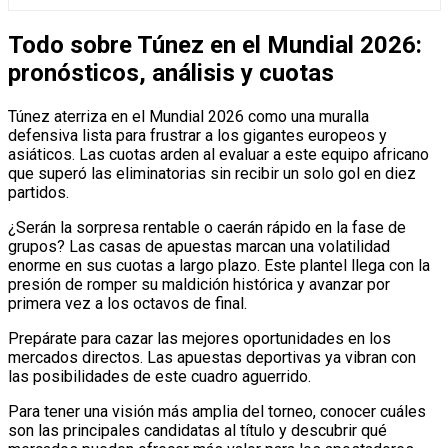
Todo sobre Túnez en el Mundial 2026:
pronósticos, análisis y cuotas
Túnez aterriza en el Mundial 2026 como una muralla
defensiva lista para frustrar a los gigantes europeos y
asiáticos. Las cuotas arden al evaluar a este equipo africano
que superó las eliminatorias sin recibir un solo gol en diez
partidos.
¿Serán la sorpresa rentable o caerán rápido en la fase de
grupos? Las casas de apuestas marcan una volatilidad
enorme en sus cuotas a largo plazo. Este plantel llega con la
presión de romper su maldición histórica y avanzar por
primera vez a los octavos de final.
Prepárate para cazar las mejores oportunidades en los
mercados directos. Las apuestas deportivas ya vibran con
las posibilidades de este cuadro aguerrido.
Para tener una visión más amplia del torneo, conocer cuáles
son las principales candidatas al título y descubrir qué