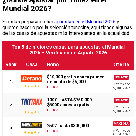
¿Dónde apostar por Túnez en el
Mundial 2026?
Si estás preparando tus
apuestas en el Mundial 2026
y
quieres hacerlo por la selección tunecina, aquí tienes algunas
de las casas de apuestas más interesantes en la actualidad.
Top 3 de mejores casas para apuestas al Mundial
2026 – Verificado en Agosto 2026
Rank
Casa
Bono
Oferta
$10,000 gratis con tu primer
BOLAVIP
1.
depósito de $5,000
✅ Verificado
★★★★★
T&C
Agosto 2026
100% HASTA $750.000 +
BOLAVIP
$5000 apuesta gratis
2.
✅ Verificado
T&C
Agosto 2026
★★★★
★
MAXBOLA
250% hasta $300,000
3.
T&C
✅ Verificado
★★★★
★
Agosto 2026