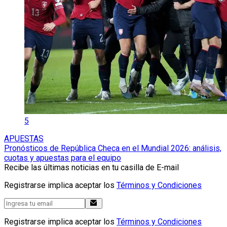
5
APUESTAS
Pronósticos de República Checa en el Mundial 2026: análisis,
cuotas y apuestas para el equipo
Recibe las últimas noticias en tu casilla de E-mail
Registrarse implica aceptar los
Términos y Condiciones
Registrarse implica aceptar los
Términos y Condiciones