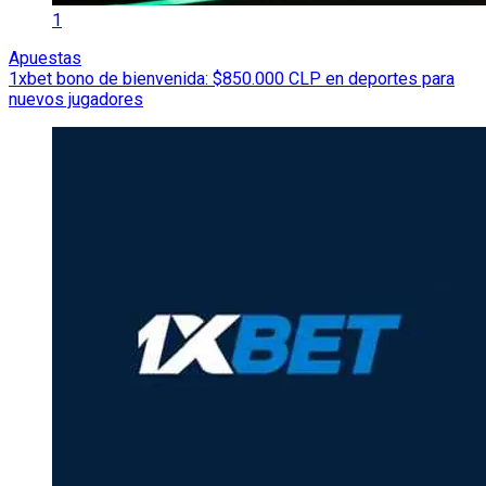
1
Apuestas
1xbet bono de bienvenida: $850.000 CLP en deportes para
nuevos jugadores