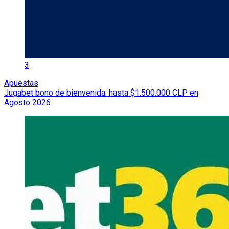
3
Apuestas
Jugabet bono de bienvenida: hasta $1.500.000 CLP en
Agosto 2026