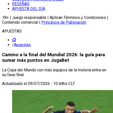
RESEÑAS
APUESTA DEL DÍA
18+ | Juego responsable | Aplican Términos y Condiciones |
Contenido comercial |
Principios de Publicación
APUESTAS
/
Apuestas
Camino a la final del Mundial 2026: la guía para
sumar más puntos en JugaBet
La Copa del Mundo con más equipos de la historia entra en
su fase final.
Actualizado el
09/07/2026 - 10:44hs CLT