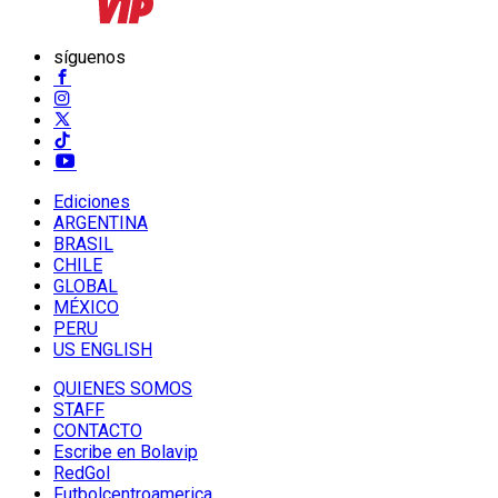
síguenos
Ediciones
ARGENTINA
BRASIL
CHILE
GLOBAL
MÉXICO
PERU
US ENGLISH
QUIENES SOMOS
STAFF
CONTACTO
Escribe en Bolavip
RedGol
Futbolcentroamerica