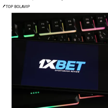
TOP BOLAVIP