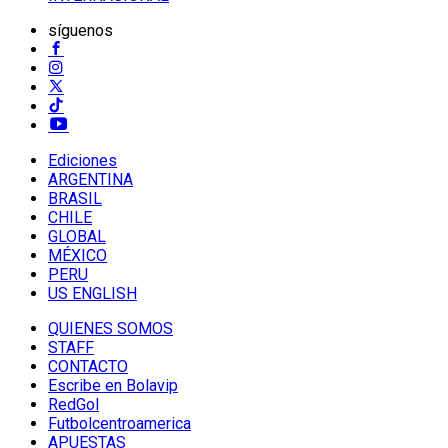
síguenos
Ediciones
ARGENTINA
BRASIL
CHILE
GLOBAL
MÉXICO
PERU
US ENGLISH
QUIENES SOMOS
STAFF
CONTACTO
Escribe en Bolavip
RedGol
Futbolcentroamerica
APUESTAS