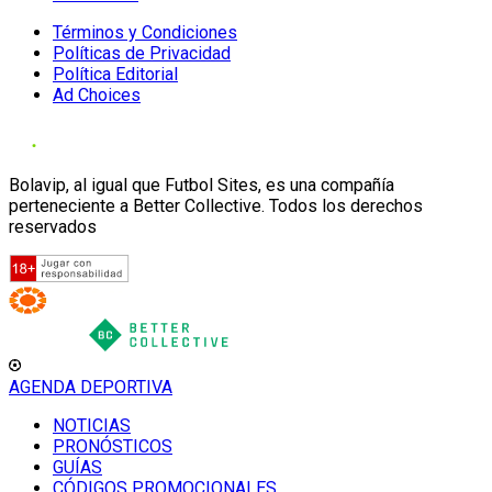
Términos y Condiciones
Políticas de Privacidad
Política Editorial
Ad Choices
Bolavip, al igual que Futbol Sites, es una compañía
perteneciente a Better Collective. Todos los derechos
reservados
AGENDA DEPORTIVA
NOTICIAS
PRONÓSTICOS
GUÍAS
CÓDIGOS PROMOCIONALES