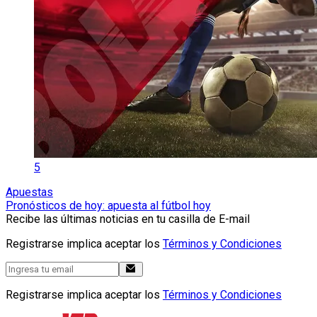
5
Apuestas
Pronósticos de hoy: apuesta al fútbol hoy
Recibe las últimas noticias en tu casilla de E-mail
Registrarse implica aceptar los
Términos y Condiciones
Registrarse implica aceptar los
Términos y Condiciones