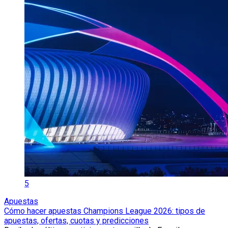
5
Apuestas
Cómo hacer apuestas Champions League 2026: tipos de
apuestas, ofertas, cuotas y predicciones