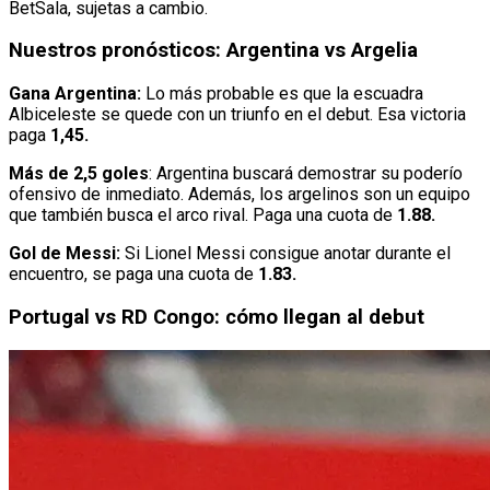
BetSala, sujetas a cambio.
Nuestros pronósticos: Argentina vs Argelia
Gana Argentina:
Lo más probable es que la escuadra
Albiceleste se quede con un triunfo en el debut. Esa victoria
paga
1,45.
Más de 2,5 goles
: Argentina buscará demostrar su poderío
ofensivo de inmediato. Además, los argelinos son un equipo
que también busca el arco rival. Paga una cuota de
1.88.
Gol de Messi:
Si Lionel Messi consigue anotar durante el
encuentro, se paga una cuota de
1.83.
Portugal vs RD Congo: cómo llegan al debut