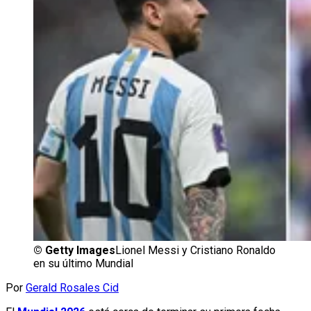
©
Getty Images
Lionel Messi y Cristiano Ronaldo
en su último Mundial
Por
Gerald Rosales Cid