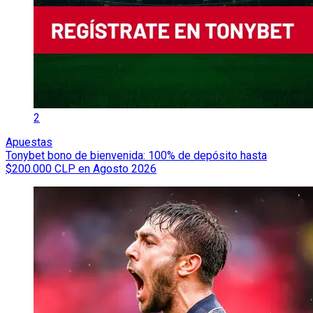
2
Apuestas
Tonybet bono de bienvenida: 100% de depósito hasta
$200.000 CLP en Agosto 2026