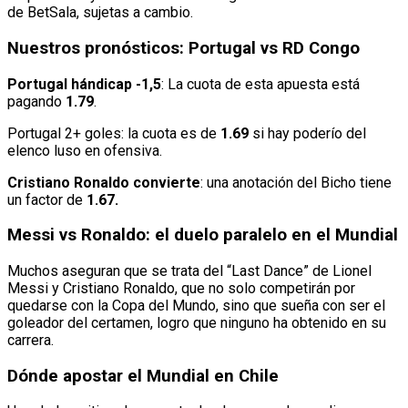
de BetSala, sujetas a cambio.
Nuestros pronósticos: Portugal vs RD Congo
Portugal hándicap -1,5
: La cuota de esta apuesta está
pagando
1.79
.
Portugal 2+ goles: la cuota es de
1.69
si hay poderío del
elenco luso en ofensiva.
Cristiano Ronaldo convierte
: una anotación del Bicho tiene
un factor de
1.67.
Messi vs Ronaldo: el duelo paralelo en el Mundial
Muchos aseguran que se trata del “Last Dance” de Lionel
Messi y Cristiano Ronaldo, que no solo competirán por
quedarse con la Copa del Mundo, sino que sueña con ser el
goleador del certamen, logro que ninguno ha obtenido en su
carrera.
Dónde apostar el Mundial en Chile