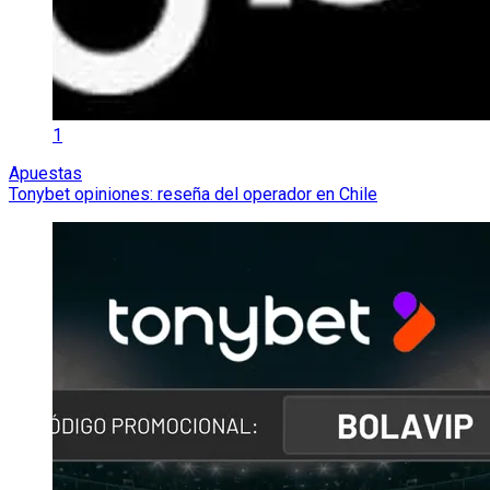
1
Apuestas
Tonybet opiniones: reseña del operador en Chile