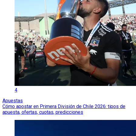
4
Apuestas
Cómo apostar en Primera División de Chile 2026: tipos de
apuesta, ofertas, cuotas, predicciones