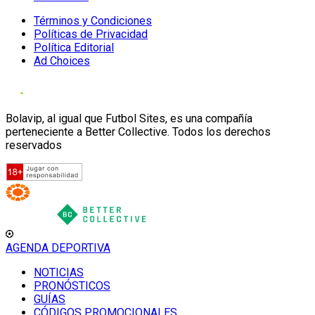
Términos y Condiciones
Políticas de Privacidad
Política Editorial
Ad Choices
Bolavip, al igual que Futbol Sites, es una compañía
perteneciente a Better Collective. Todos los derechos
reservados
AGENDA DEPORTIVA
NOTICIAS
PRONÓSTICOS
GUÍAS
CÓDIGOS PROMOCIONALES