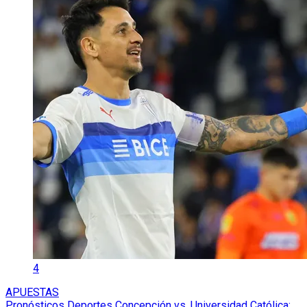
4
APUESTAS
Pronósticos Deportes Concepción vs. Universidad Católica: