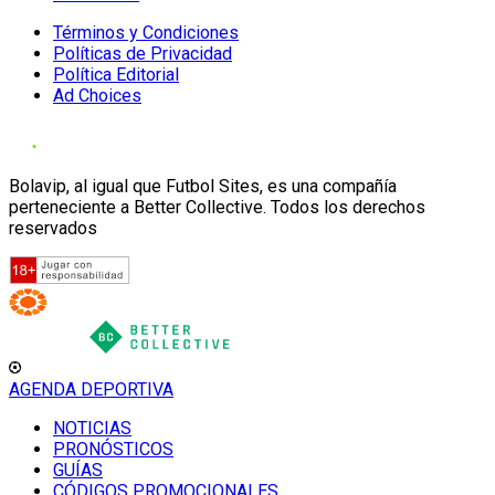
Términos y Condiciones
Políticas de Privacidad
Política Editorial
Ad Choices
Bolavip, al igual que Futbol Sites, es una compañía
perteneciente a Better Collective. Todos los derechos
reservados
AGENDA DEPORTIVA
NOTICIAS
PRONÓSTICOS
GUÍAS
CÓDIGOS PROMOCIONALES