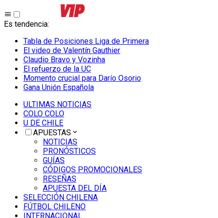
Es tendencia
:
Tabla de Posiciones Liga de Primera
El video de Valentín Gauthier
Claudio Bravo y Vozinha
El refuerzo de la UC
Momento crucial para Darío Osorio
Gana Unión Española
ULTIMAS NOTICIAS
COLO COLO
U DE CHILE
APUESTAS
NOTICIAS
PRONÓSTICOS
GUÍAS
CÓDIGOS PROMOCIONALES
RESEÑAS
APUESTA DEL DÍA
SELECCIÓN CHILENA
FÚTBOL CHILENO
INTERNACIONAL