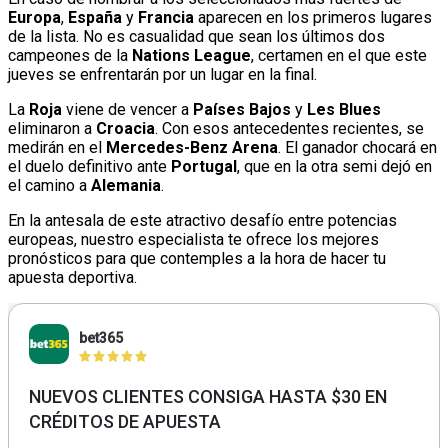
Europa
,
España
y
Francia
aparecen en los primeros lugares
de la lista. No es casualidad que sean los últimos dos
campeones de la
Nations League
, certamen en el que este
jueves se enfrentarán por un lugar en la final.
La
Roja
viene de vencer a
Países Bajos
y
Les Blues
eliminaron a
Croacia
. Con esos antecedentes recientes, se
medirán en el
Mercedes-Benz Arena
. El ganador chocará en
el duelo definitivo ante
Portugal
, que en la otra semi dejó en
el camino a
Alemania
.
En la antesala de este atractivo desafío entre potencias
europeas, nuestro especialista te ofrece los mejores
pronósticos para que contemples a la hora de hacer tu
apuesta deportiva.