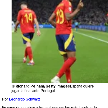
©
Richard Pelham/Getty Images
España quiere
jugar la final ante Portugal.
Por
Leonardo Schwarz
En caso de nombrar a los seleccionados más fuertes de