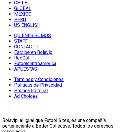
CHILE
GLOBAL
MÉXICO
PERU
US ENGLISH
QUIENES SOMOS
STAFF
CONTACTO
Escribe en Bolavip
RedGol
Futbolcentroamerica
APUESTAS
Términos y Condiciones
Políticas de Privacidad
Política Editorial
Ad Choices
Bolavip, al igual que Futbol Sites, es una compañía
perteneciente a Better Collective. Todos los derechos
reservados