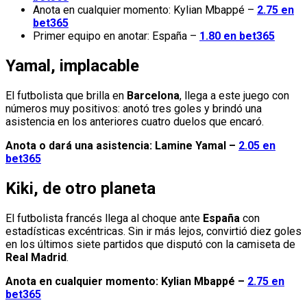
Anota en cualquier momento: Kylian Mbappé –
2.75 en
bet365
Primer equipo en anotar: España –
1.80 en bet365
Yamal, implacable
El futbolista que brilla en
Barcelona
, llega a este juego con
números muy positivos: anotó tres goles y brindó una
asistencia en los anteriores cuatro duelos que encaró.
Anota o dará una asistencia: Lamine Yamal –
2.05 en
bet365
Kiki, de otro planeta
El futbolista francés llega al choque ante
España
con
estadísticas excéntricas. Sin ir más lejos, convirtió diez goles
en los últimos siete partidos que disputó con la camiseta de
Real Madrid
.
Anota en cualquier momento: Kylian Mbappé –
2.75 en
bet365