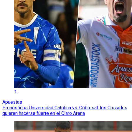
1
Apuestas
Pronósticos Universidad Católica vs. Cobresal: los Cruzados
quieren hacerse fuerte en el Claro Arena