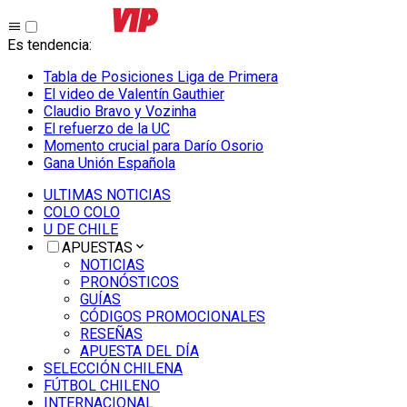
Es tendencia
:
Tabla de Posiciones Liga de Primera
El video de Valentín Gauthier
Claudio Bravo y Vozinha
El refuerzo de la UC
Momento crucial para Darío Osorio
Gana Unión Española
ULTIMAS NOTICIAS
COLO COLO
U DE CHILE
APUESTAS
NOTICIAS
PRONÓSTICOS
GUÍAS
CÓDIGOS PROMOCIONALES
RESEÑAS
APUESTA DEL DÍA
SELECCIÓN CHILENA
FÚTBOL CHILENO
INTERNACIONAL