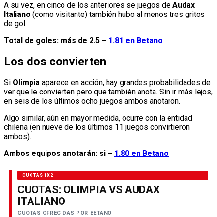
A su vez, en cinco de los anteriores se juegos de
Audax
Italiano
(como visitante) también hubo al menos tres gritos
de gol.
Total de goles: más de 2.5 –
1.81 en Betano
Los dos convierten
Si
Olimpia
aparece en acción, hay grandes probabilidades de
ver que le convierten pero que también anota. Sin ir más lejos,
en seis de los últimos ocho juegos ambos anotaron.
Algo similar, aún en mayor medida, ocurre con la entidad
chilena (en nueve de los últimos 11 juegos convirtieron
ambos).
Ambos equipos anotarán: si –
1.80 en Betano
CUOTAS 1X2
CUOTAS: OLIMPIA VS AUDAX
ITALIANO
CUOTAS OFRECIDAS POR BETANO