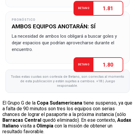
1.81
BETANO
PRONÓSTICO
AMBOS EQUIPOS ANOTARÁN: SÍ
La necesidad de ambos los obligará a buscar goles y
dejar espacios que podrían aprovecharse durante el
encuentro.
1.80
BETANO
Todas estas cuotas son cortesía de Betano, son correctas al momento
de esta publicación y están sujetas a cambios. +18 | Juego
responsable.
El Grupo G de la
Copa Sudamericana
tiene suspenso, ya que
a falta de 90 minutos son tres los equipos con serias
chances de lograr el pasaporte a la próxima instancia (sólo
Barracas Central
quedó eliminado). En ese contexto,
Audax
Italiano
visita a
Olimpia
con la misión de obtener un
resultado favorable.