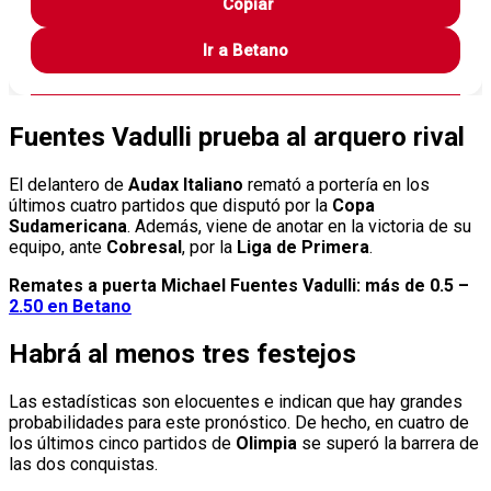
Fuentes Vadulli prueba al arquero rival
El delantero de
Audax Italiano
remató a portería en los
últimos cuatro partidos que disputó por la
Copa
Sudamericana
. Además, viene de anotar en la victoria de su
equipo, ante
Cobresal
, por la
Liga de Primera
.
Remates a puerta Michael Fuentes Vadulli: más de 0.5 –
2.50 en Betano
Habrá al menos tres festejos
Las estadísticas son elocuentes e indican que hay grandes
probabilidades para este pronóstico. De hecho, en cuatro de
los últimos cinco partidos de
Olimpia
se superó la barrera de
las dos conquistas.