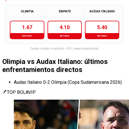
OLIMPIA
EMPATE
AUDAX ITALIANO
1.67
4.10
5.40
BETANO
BETANO
BETANO
Cuotas sujetas a cambios. +18 | Juego responsable.
Olimpia vs Audax Italiano: últimos
enfrentamientos directos
Audax Italiano 0-2 Olimpia (Copa Sudamericana 2026)
TOP BOLAVIP