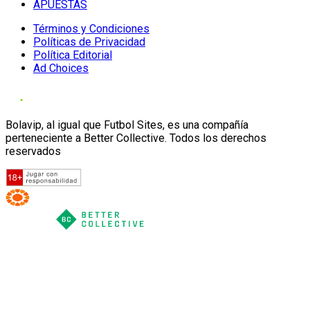
APUESTAS
Términos y Condiciones
Políticas de Privacidad
Política Editorial
Ad Choices
Bolavip, al igual que Futbol Sites, es una compañía
perteneciente a Better Collective. Todos los derechos
reservados