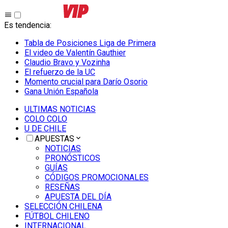
Es tendencia
:
Tabla de Posiciones Liga de Primera
El video de Valentín Gauthier
Claudio Bravo y Vozinha
El refuerzo de la UC
Momento crucial para Darío Osorio
Gana Unión Española
ULTIMAS NOTICIAS
COLO COLO
U DE CHILE
APUESTAS
NOTICIAS
PRONÓSTICOS
GUÍAS
CÓDIGOS PROMOCIONALES
RESEÑAS
APUESTA DEL DÍA
SELECCIÓN CHILENA
FÚTBOL CHILENO
INTERNACIONAL