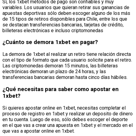
Sí, los 1xbet métodos de pago son confiables y muy
variables. Los usuarios que quieran retirar sus ganancias de
apuestas deportivas sólo deben escoger alguno de los más
de 15 tipos de retiros disponibles para Chile, entre los que
se destacan transferencias bancarias, tarjetas de crédito,
billeteras electrónicas e incluso criptomonedas
¿Cuánto se demora 1xbet en pagar?
La demora de 1xbet al realizar un retiro tiene relación directa
con el tipo de formato que cada usuario solicite para el retiro.
Las criptomonedas demoran 15 minutos, las billeteras
electrónicas demoran un plazo de 24 horas, y las
transferencias bancarias demoran hasta cinco días hábiles.
¿Qué necesitas para saber como apostar en
1xbet?
Si quieres apostar online en 1xbet, necesitas completar el
proceso de registro en 1xbet y realizar un deposito de dinero
en tu cuenta. Luego de eso, sólo debes escoger el deporte
en el que vas a crear una apuesta en 1xbet y el mercado en el
que vas a apostar online en 1xbet.