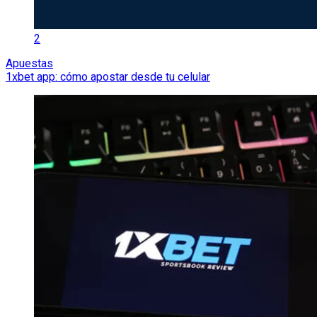
2
Apuestas
1xbet app: cómo apostar desde tu celular