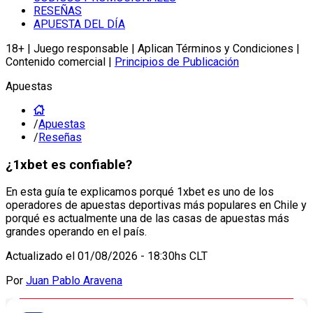
RESEÑAS
APUESTA DEL DÍA
18+ | Juego responsable | Aplican Términos y Condiciones |
Contenido comercial |
Principios de Publicación
Apuestas
/
Apuestas
/
Reseñas
¿1xbet es confiable?
En esta guía te explicamos porqué 1xbet es uno de los
operadores de apuestas deportivas más populares en Chile y
porqué es actualmente una de las casas de apuestas más
grandes operando en el país.
Actualizado el
01/08/2026 - 18:30hs CLT
Por
Juan Pablo Aravena