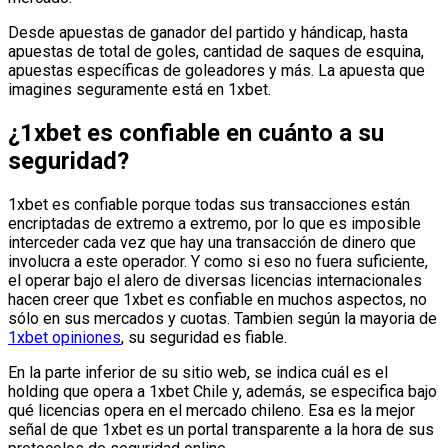
Desde apuestas de ganador del partido y hándicap, hasta
apuestas de total de goles, cantidad de saques de esquina,
apuestas específicas de goleadores y más. La apuesta que
imagines seguramente está en 1xbet.
¿1xbet es confiable en cuánto a su
seguridad?
1xbet es confiable porque todas sus transacciones están
encriptadas de extremo a extremo, por lo que es imposible
interceder cada vez que hay una transacción de dinero que
involucra a este operador. Y como si eso no fuera suficiente,
el operar bajo el alero de diversas licencias internacionales
hacen creer que 1xbet es confiable en muchos aspectos, no
sólo en sus mercados y cuotas. Tambien según la mayoria de
1xbet opiniones
, su seguridad es fiable.
En la parte inferior de su sitio web, se indica cuál es el
holding que opera a 1xbet Chile y, además, se especifica bajo
qué licencias opera en el mercado chileno. Esa es la mejor
señal de que 1xbet es un portal transparente a la hora de sus