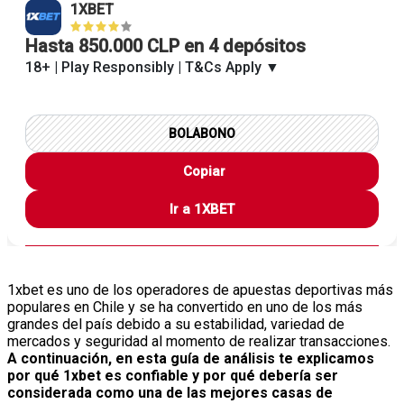
1xbet es uno de los operadores de apuestas deportivas más
populares en Chile y se ha convertido en uno de los más
grandes del país debido a su estabilidad, variedad de
mercados y seguridad al momento de realizar transacciones.
A continuación, en esta guía de análisis te explicamos
por qué 1xbet es confiable y por qué debería ser
considerada como una de las mejores casas de