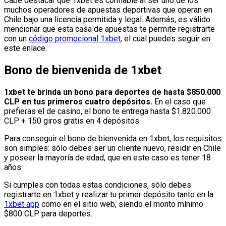
Cabe destacar que 1xbet es confiable al ser uno de los
muchos operadores de apuestas deportivas que operan en
Chile bajo una licencia permitida y legal. Además, es válido
mencionar que esta casa de apuestas te permite registrarte
con un
código promocional 1xbet
, el cual puedes seguir en
este enlace.
Bono de bienvenida de 1xbet
1xbet te brinda un bono para deportes de hasta $850.000
CLP en tus primeros cuatro depósitos.
En el caso que
prefieras el de casino, el bono te entrega hasta $1.820.000
CLP + 150 giros gratis en 4 depósitos.
Para conseguir el bono de bienvenida en 1xbet, los requisitos
son simples: sólo debes ser un cliente nuevo, residir en Chile
y poseer la mayoría de edad, que en este caso es tener 18
años.
Si cumples con todas estas condiciones, sólo debes
registrarte en 1xbet y realizar tu primer depósito tanto en la
1xbet app
como en el sitio web, siendo el monto mínimo
$800 CLP para deportes.