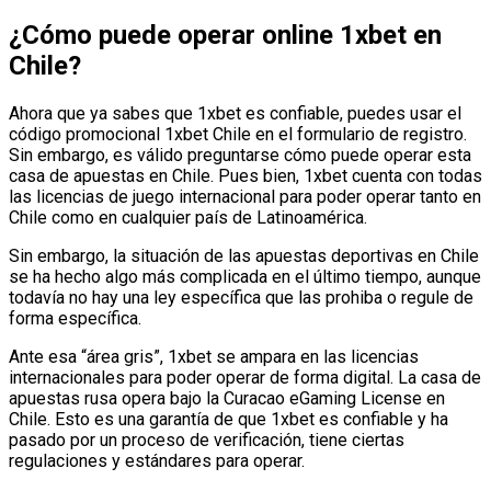
¿Cómo puede operar online 1xbet en
Chile?
Ahora que ya sabes que 1xbet es confiable, puedes usar el
código promocional 1xbet Chile en el formulario de registro.
Sin embargo, es válido preguntarse cómo puede operar esta
casa de apuestas en Chile. Pues bien, 1xbet cuenta con todas
las licencias de juego internacional para poder operar tanto en
Chile como en cualquier país de Latinoamérica.
Sin embargo, la situación de las apuestas deportivas en Chile
se ha hecho algo más complicada en el último tiempo, aunque
todavía no hay una ley específica que las prohiba o regule de
forma específica.
Ante esa “área gris”, 1xbet se ampara en las licencias
internacionales para poder operar de forma digital. La casa de
apuestas rusa opera bajo la Curacao eGaming License en
Chile. Esto es una garantía de que 1xbet es confiable y ha
pasado por un proceso de verificación, tiene ciertas
regulaciones y estándares para operar.