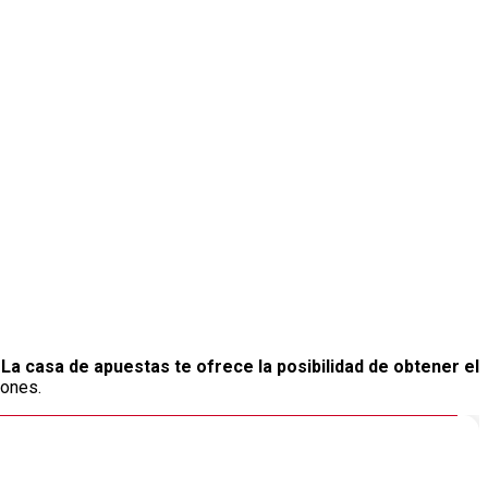
. La casa de apuestas te ofrece la posibilidad de obtener el
iones.