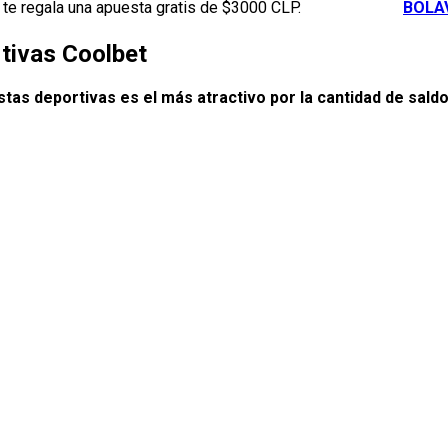
 te regala una apuesta gratis de $3000 CLP.
BOLA
tivas Coolbet
stas deportivas es el más atractivo por la cantidad de sald