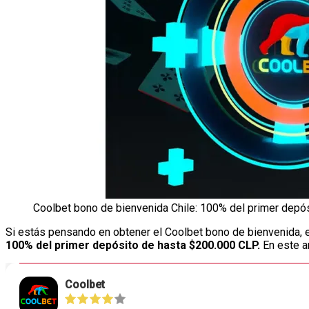
Coolbet bono de bienvenida Chile: 100% del primer depó
Si estás pensando en obtener el Coolbet bono de bienvenida, 
100% del primer depósito de hasta $200.000 CLP.
En este ar