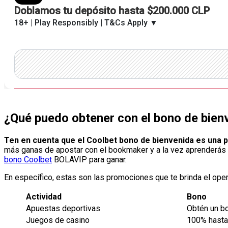
¿Qué puedo obtener con el bono de bien
Ten en cuenta que el Coolbet bono de bienvenida es una 
más ganas de apostar con el bookmaker y a la vez aprenderás a u
bono Coolbet
BOLAVIP para ganar.
En específico, estas son las promociones que te brinda el oper
Actividad
Bono
Apuestas deportivas
Obtén un b
Juegos de casino
100% hasta 