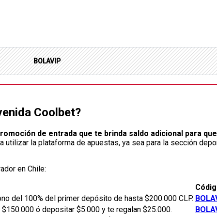
venida Coolbet?
promoción de entrada que te brinda saldo adicional para q
tilizar la plataforma de apuestas, ya sea para la sección deport
ador en Chile:
Códig
ono del 100% del primer depósito de hasta $200.000 CLP.
BOLA
$150.000 ó depositar $5.000 y te regalan $25.000.
BOLA