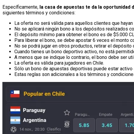
Específicamente,
la casa de apuestas te da la oportunidad 
siguientes términos y condiciones:
La oferta no será válida para aquellos clientes que hay
No se aplicará ningún bono a los depósitos realizados con 
El depósito mínimo para obtener el bono es de $5.000 C
Para liberar el bono, se debe apostar 6 veces el monto c
No se podrá jugar en otros productos, retirar el depósito 
Cuando tienes un bono deportivo activo, no está permiti
A menos que se indique lo contrario, el bono debe ser ut
La oferta es válida para jugadores en Chile.
Sólo un bono de apuestas deportivas puede estar activo a
Estas reglas son adicionales a los términos y condiciones