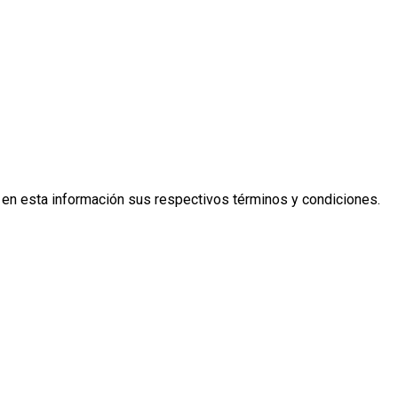
e en esta información sus respectivos términos y condiciones.