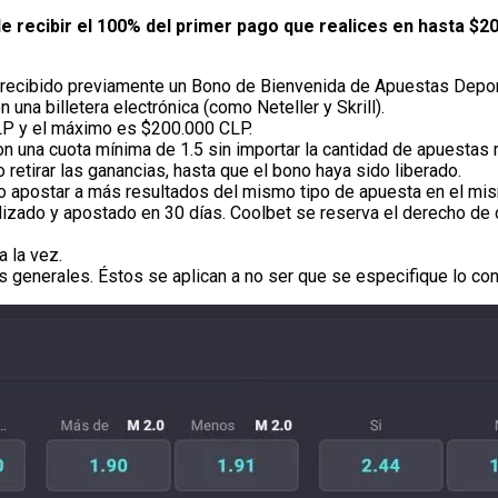
de recibir el 100% del primer pago que realices en hasta $2
an recibido previamente un Bono de Bienvenida de Apuestas Depor
una billetera electrónica (como Neteller y Skrill).
LP y el máximo es $200.000 CLP.
on una cuota mínima de 1.5 sin importar la cantidad de apuestas 
o retirar las ganancias, hasta que el bono haya sido liberado.
do apostar a más resultados del mismo tipo de apuesta en el mis
ilizado y apostado en 30 días. Coolbet se reserva el derecho de 
 la vez.
 generales. Éstos se aplican a no ser que se especifique lo cont