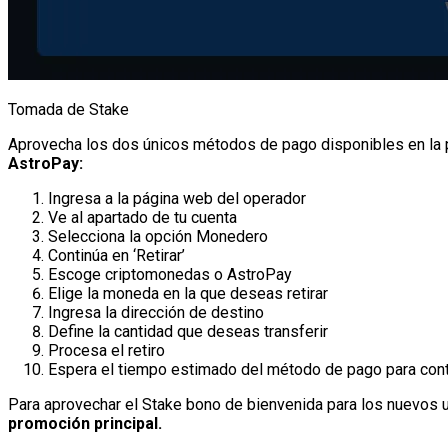
Tomada de Stake
Aprovecha los dos únicos métodos de pago disponibles en la pl
AstroPay:
Ingresa a la página web del operador
Ve al apartado de tu cuenta
Selecciona la opción Monedero
Continúa en ‘Retirar’
Escoge criptomonedas o AstroPay
Elige la moneda en la que deseas retirar
Ingresa la dirección de destino
Define la cantidad que deseas transferir
Procesa el retiro
Espera el tiempo estimado del método de pago para conta
Para aprovechar el Stake bono de bienvenida para los nuevos u
promoción principal.