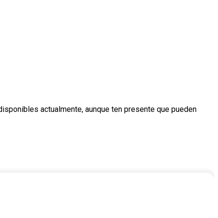
o disponibles actualmente, aunque ten presente que pueden