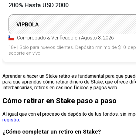
Aprender a hacer un Stake retiro es fundamental para que pued
para que aprendas cómo retirar dinero de Stake, que ofrece di
interbancarias, retiros en casinos físicos y pagos web.
Cómo retirar en Stake paso a paso
Al igual que con el proceso de depósito de tus fondos, sin impor
registro
.
¿Cómo completar un retiro en Stake?