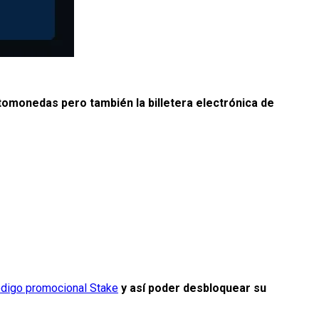
ptomonedas pero también la billetera electrónica de
digo promocional Stake
y así poder desbloquear su