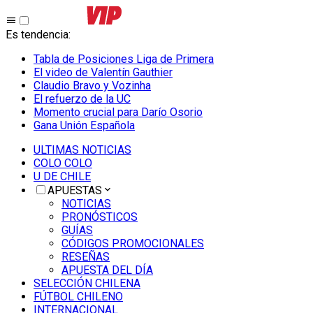
Es tendencia
:
Tabla de Posiciones Liga de Primera
El video de Valentín Gauthier
Claudio Bravo y Vozinha
El refuerzo de la UC
Momento crucial para Darío Osorio
Gana Unión Española
ULTIMAS NOTICIAS
COLO COLO
U DE CHILE
APUESTAS
NOTICIAS
PRONÓSTICOS
GUÍAS
CÓDIGOS PROMOCIONALES
RESEÑAS
APUESTA DEL DÍA
SELECCIÓN CHILENA
FÚTBOL CHILENO
INTERNACIONAL