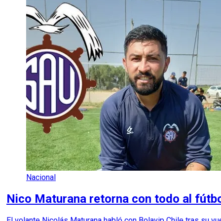
Nacional
Nico Maturana retorna con todo al fútb
El volante Nicolás Maturana habló con Bolavip Chile tras su vu