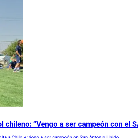
ol chileno: “Vengo a ser campeón con el 
elta a Chile y viene a ser campeón en San Antonio Unido.