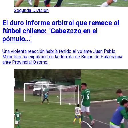
Segunda División
El duro informe arbitral que remece al
fútbol chileno: "Cabezazo en el
pómulo..."
Una violenta reacción habría tenido el volante Juan Pablo
Miño tras su expulsión en la derrota de Brujas de Salamanca
ante Provincial Osorno.