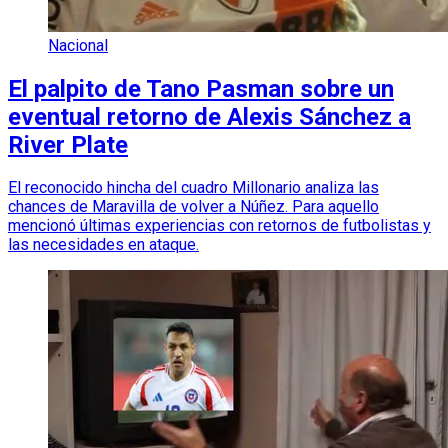
Nacional
El palpito de Tano Pasman sobre un
eventual retorno de Alexis Sánchez a
River Plate
El reconocido hincha del cuadro Millonario analiza las
chances de Maravilla de volver a Núñez. Para aquello
mencionó últimas experiencias con retornos de futbolistas y
las necesidades en ataque.