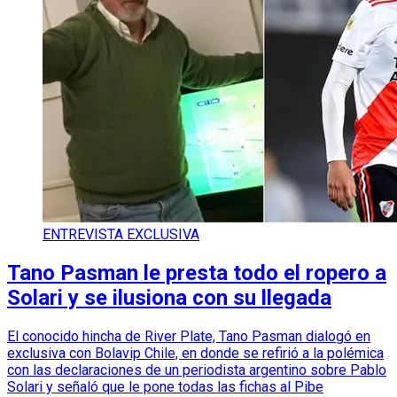
ENTREVISTA EXCLUSIVA
Tano Pasman le presta todo el ropero a
Solari y se ilusiona con su llegada
El conocido hincha de River Plate, Tano Pasman dialogó en
exclusiva con Bolavip Chile, en donde se refirió a la polémica
con las declaraciones de un periodista argentino sobre Pablo
Solari y señaló que le pone todas las fichas al Pibe