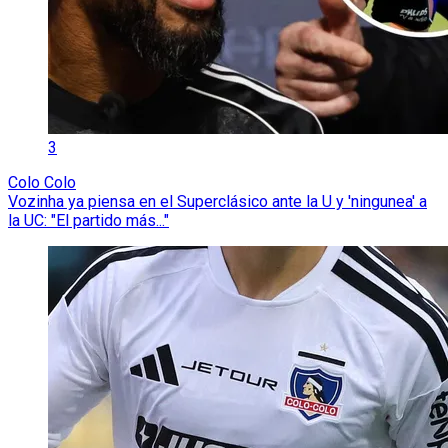
3
Colo Colo
Vozinha ya piensa en el Superclásico ante la U y 'ningunea' a
la UC: "El partido más..."