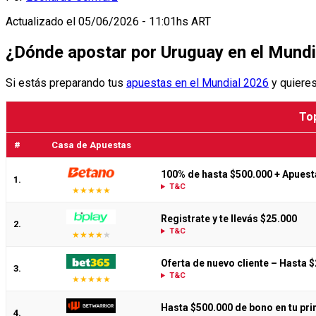
Actualizado el
05/06/2026 - 11:01hs ART
¿Dónde apostar por Uruguay en el Mund
Si estás preparando tus
apuestas en el Mundial 2026
y quieres
Top
#
Casa de Apuestas
100% de hasta $500.000 + Apuest
1.
T&C
★★★★★
Registrate y te llevás $25.000
2.
T&C
★★★★
★
Oferta de nuevo cliente – Hasta 
3.
T&C
★★★★★
Hasta $500.000 de bono en tu pr
4.