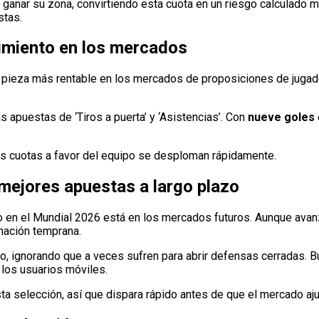
 ganar su zona, convirtiendo esta cuota en un riesgo calculado m
stas.
ndimiento en los mercados
pieza más rentable en los mercados de proposiciones de jugador
s apuestas de ‘Tiros a puerta’ y ‘Asistencias’. Con
nueve goles
 las cuotas a favor del equipo se desploman rápidamente.
: mejores apuestas a largo plazo
po en el Mundial 2026 está en los mercados futuros. Aunque avan
inación temprana.
 ignorando que a veces sufren para abrir defensas cerradas. Bu
 los usuarios móviles.
ta selección, así que dispara rápido antes de que el mercado ajus