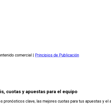
ontenido comercial |
Principios de Publicación
is, cuotas y apuestas para el equipo
 pronósticos clave, las mejores cuotas para tus apuestas y el a