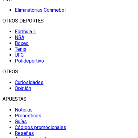
Eliminatorias Conmebol
OTROS DEPORTES
Fórmula 1
NBA
Boxeo
Tenis
UFC
Polideportivo
OTROS
Curiosidades
Opinión
APUESTAS
Noticias
Pronósticos
Guías
Códigos promocionales
Reseñas