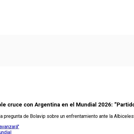
le cruce con Argentina en el Mundial 2026: “Partido
a pregunta de Bolavip sobre un enfrentamiento ante la Albiceles
 avanzará"
undial