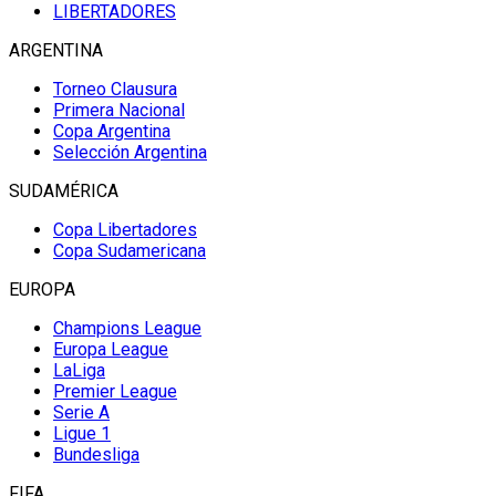
LIBERTADORES
ARGENTINA
Torneo Clausura
Primera Nacional
Copa Argentina
Selección Argentina
SUDAMÉRICA
Copa Libertadores
Copa Sudamericana
EUROPA
Champions League
Europa League
LaLiga
Premier League
Serie A
Ligue 1
Bundesliga
FIFA