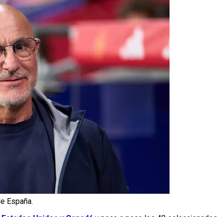
de España.