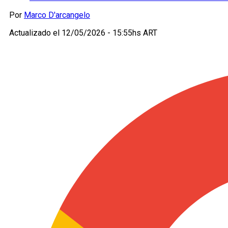
Por
Marco D'arcangelo
Actualizado el
12/05/2026 - 15:55hs ART