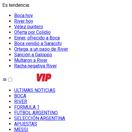
Es tendencia
:
Boca hoy
River hoy
Vélez puntero
Oferta por Colidio
Enner, ofrecido a Boca
Boca vendió a Saracchi
Ortega, a un paso de River
Sanción a Galoppo
Multaron a River
Racha negativa River
ULTIMAS NOTICIAS
BOCA
RIVER
FORMULA 1
FUTBOL ARGENTINO
SELECCIÓN ARGENTINA
APUESTAS
MESSI