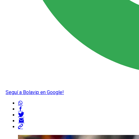
Seguí a Bolavip en Google!