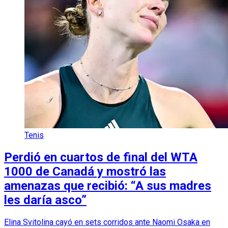
Tenis
Perdió en cuartos de final del WTA
1000 de Canadá y mostró las
amenazas que recibió: “A sus madres
les daría asco”
Elina Svitolina cayó en sets corridos ante Naomi Osaka en