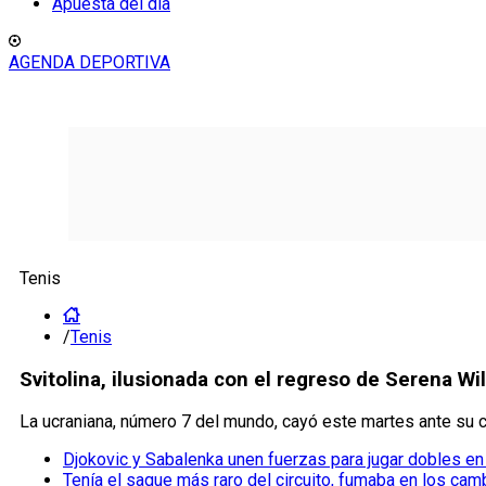
Apuesta del día
AGENDA DEPORTIVA
Tenis
/
Tenis
Svitolina, ilusionada con el regreso de Serena Wi
La ucraniana, número 7 del mundo, cayó este martes ante su c
Djokovic y Sabalenka unen fuerzas para jugar dobles e
Tenía el saque más raro del circuito, fumaba en los cam