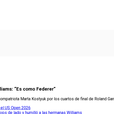
lliams: “Es como Federer”
ompatriota Marta Kostyuk por los cuartos de final de Roland Gar
n el US Open 2026
bios de lado y humilló a las hermanas Williams