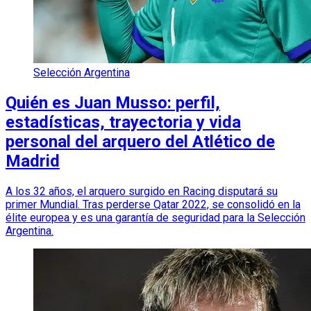
Selección Argentina
Quién es Juan Musso: perfil,
estadísticas, trayectoria y vida
personal del arquero del Atlético de
Madrid
A los 32 años, el arquero surgido en Racing disputará su
primer Mundial. Tras perderse Qatar 2022, se consolidó en la
élite europea y es una garantía de seguridad para la Selección
Argentina.