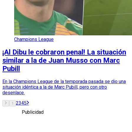
Champions League
¡Al Dibu le cobraron penal! La situación
similar a la de Juan Musso con Marc
Pubill
En la Champions League de la temporada pasada se dio una
situación idéntica a la de Marc Pubill, pero con otro
desenlace.
2
3
4
5
1
Publicidad