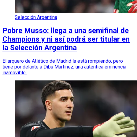
Selección Argentina
Pobre Musso: llega a una semifinal de
Champions y ni así podrá ser titular en
la Selección Argentina
El arquero de Atlético de Madrid la está rompiendo, pero
tiene por delante a Dibu Martínez, una auténtica eminencia
inamovible.