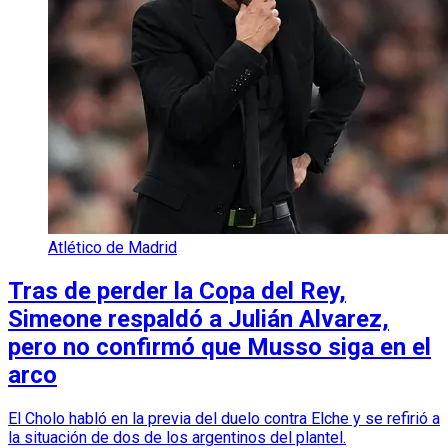
Atlético de Madrid
Tras de perder la Copa del Rey,
Simeone respaldó a Julián Alvarez,
pero no confirmó que Musso siga en el
arco
El Cholo habló en la previa del duelo contra Elche y se refirió a
la situación de dos de los argentinos del plantel.