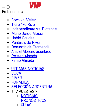
Es tendencia
:
Boca vs. Vélez
Tigre 1-0 River
Independiente vs. Platense
Murió Jorge Messi
Habló Coudet
Puntajes de River
Denuncia de Otamendi
Aníbal Moreno apuntado
Posteo Almada
Firmó Almada
ULTIMAS NOTICIAS
BOCA
RIVER
FORMULA 1
SELECCIÓN ARGENTINA
APUESTAS
NOTICIAS
PRONÓSTICOS
GUÍAS