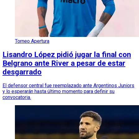
Torneo Apertura
Lisandro López pidió jugar la final con
Belgrano ante River a pesar de estar
desgarrado
El defensor central fue reemplazado ante Argentinos Juniors
y lo esperarán hasta último momento para definir su
convocatoria.