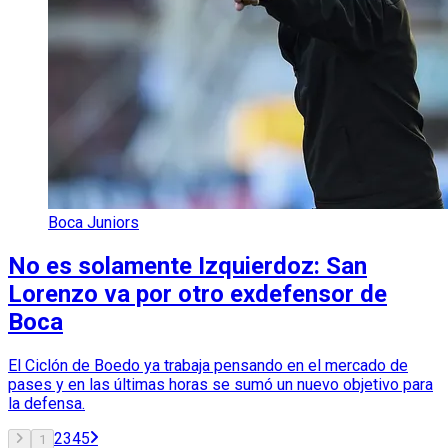
Boca Juniors
No es solamente Izquierdoz: San
Lorenzo va por otro exdefensor de
Boca
El Ciclón de Boedo ya trabaja pensando en el mercado de
pases y en las últimas horas se sumó un nuevo objetivo para
la defensa.
2
3
4
5
1