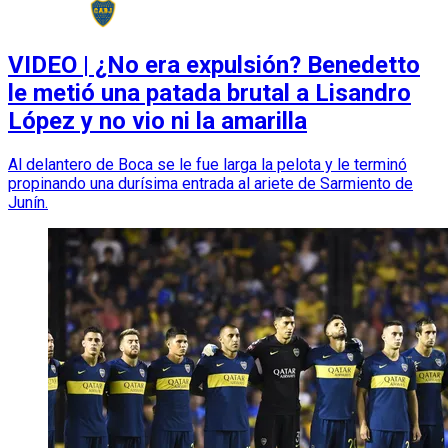
VIDEO | ¿No era expulsión? Benedetto
le metió una patada brutal a Lisandro
López y no vio ni la amarilla
Al delantero de Boca se le fue larga la pelota y le terminó
propinando una durísima entrada al ariete de Sarmiento de
Junín.