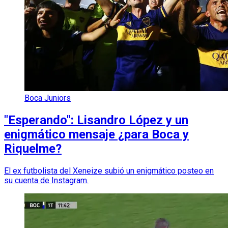
Boca Juniors
"Esperando": Lisandro López y un
enigmático mensaje ¿para Boca y
Riquelme?
El ex futbolista del Xeneize subió un enigmático posteo en
su cuenta de Instagram.