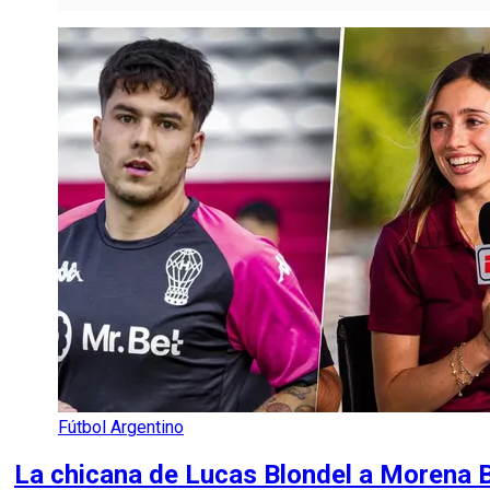
Fútbol Argentino
La chicana de Lucas Blondel a Morena B