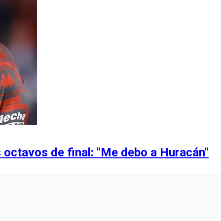
s octavos de final: "Me debo a Huracán"