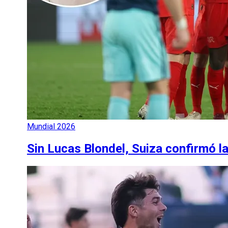
Mundial 2026
Sin Lucas Blondel, Suiza confirmó l