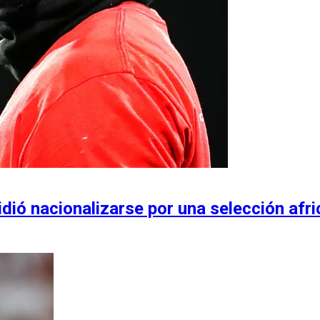
idió nacionalizarse por una selección afr