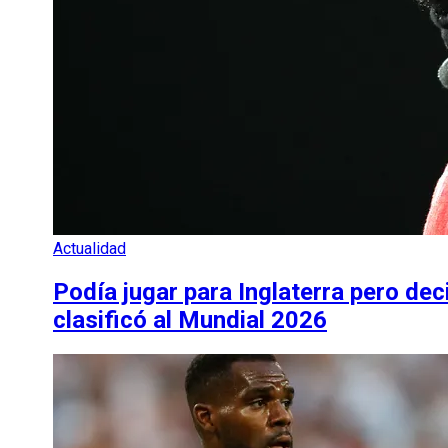
Actualidad
Podía jugar para Inglaterra pero dec
clasificó al Mundial 2026