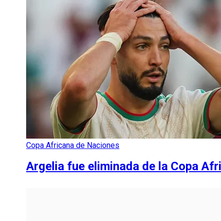
Copa Africana de Naciones
Argelia fue eliminada de la Copa Af