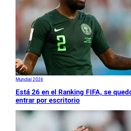
Mundial 2026
Está 26 en el Ranking FIFA, se qued
entrar por escritorio