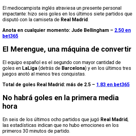
El mediocampista inglés atraviesa un presente personal
impactante: hizo seis goles en los últimos siete partidos que
disputó con la camiseta de
Real Madrid
.
Anota en cualquier momento: Jude Bellingham –
2.50 en
bet365
El Merengue, una máquina de convertir
El equipo español es el segundo con mayor cantidad de
goles en
LaLiga
(detrás de
Barcelona
) y en los últimos tres
juegos anotó al menos tres conquistas.
Total de goles Real Madrid: más de 2.5 –
1.83 en bet365
No habrá goles en la primera media
hora
En seis de los últimos ocho partidos que jugó
Real Madrid
,
las estadísticas indican que no hubo emociones en los
primeros 30 minutos de partido.