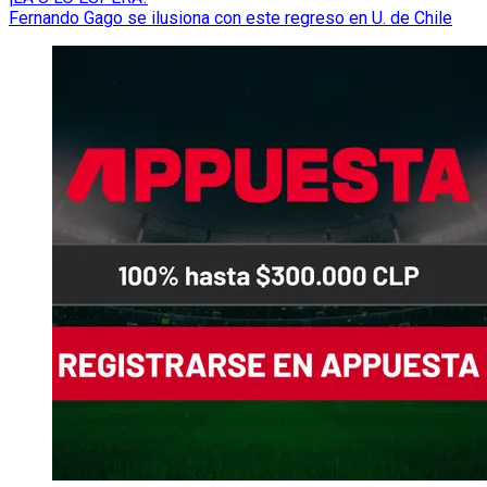
Fernando Gago se ilusiona con este regreso en U. de Chile