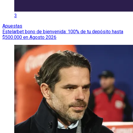
3
Apuestas
Estelarbet bono de bienvenida: 100% de tu depósito hasta
$500.000 en Agosto 2026