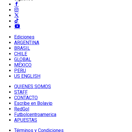
Ediciones
ARGENTINA
BRASIL
CHILE
GLOBAL
MÉXICO
PERU
US ENGLISH
QUIENES SOMOS
STAFF
CONTACTO
Escribe en Bolavip
RedGol
Futbolcentroamerica
APUESTAS
Términos y Condiciones