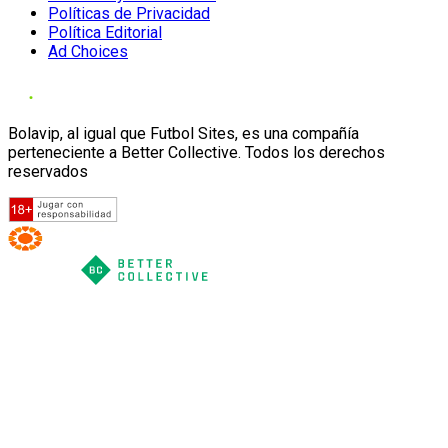
Políticas de Privacidad
Política Editorial
Ad Choices
Bolavip, al igual que Futbol Sites, es una compañía
perteneciente a Better Collective. Todos los derechos
reservados