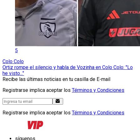
5
Colo Colo
Ortiz rompe el silencio y habla de Vozinha en Colo Colo: "Lo
he visto..."
Recibe las últimas noticias en tu casilla de E-mail
Registrarse implica aceptar los
Términos y Condiciones
Registrarse implica aceptar los
Términos y Condiciones
síguenos