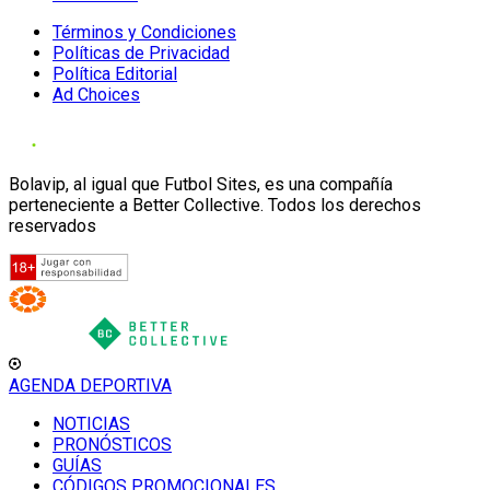
Términos y Condiciones
Políticas de Privacidad
Política Editorial
Ad Choices
Bolavip, al igual que Futbol Sites, es una compañía
perteneciente a Better Collective. Todos los derechos
reservados
AGENDA DEPORTIVA
NOTICIAS
PRONÓSTICOS
GUÍAS
CÓDIGOS PROMOCIONALES