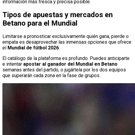
información más fresca y precisa posible.
Tipos de apuestas y mercados en
Betano para el Mundial
Limitarse a pronosticar exclusivamente quién gana, pierde o
empata es desaprovechar las inmensas opciones que ofrece
el
Mundial de fútbol 2026
.
El catálogo de la plataforma es profundo. Puedes anticiparte
e intentar
apostar al ganador del Mundial en Betano
semanas antes del partido, o jugártela por los dos equipos
que superarán cada zona en la fase de grupos.