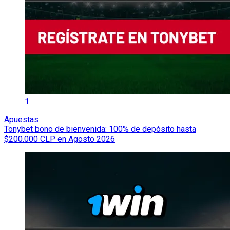
1
Apuestas
Tonybet bono de bienvenida: 100% de depósito hasta
$200.000 CLP en Agosto 2026