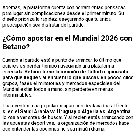
Además, la plataforma cuenta con herramientas pensadas
para jugar sin complicaciones desde el primer minuto. Su
diseño prioriza la rapidez, asegurando que tu única
preocupación sea disfrutar del partido.
¿Cómo apostar en el Mundial 2026 con
Betano?
Cuando el partido está a punto de arrancar, lo último que
quieres es perder tiempo navegando una plataforma
enredada.
Betano tiene la sección de fútbol organizada
para que llegues al encuentro que buscas en pocos clics
:
grupos, fases eliminatorias y mercados especiales del
Mundial están todos a mano, sin perderte en menús
interminables.
Los eventos más populares aparecen destacados al frente:
si es el Saudi Arabia vs Uruguay o Algeria vs. Argentina
,
lo vas a ver antes de buscar. Y si recién estás arrancando con
las apuestas deportivas, la organización de mercados hace
que entender las opciones no sea ningún drama.