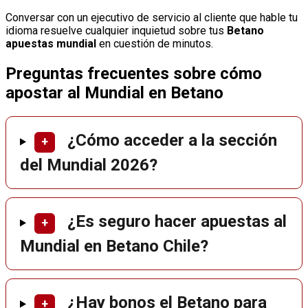
Conversar con un ejecutivo de servicio al cliente que hable tu
idioma resuelve cualquier inquietud sobre tus
Betano
apuestas mundial
en cuestión de minutos.
Preguntas frecuentes sobre cómo
apostar al Mundial en Betano
¿Cómo acceder a la sección
+
del Mundial 2026?
¿Es seguro hacer apuestas al
+
Mundial en Betano Chile?
¿Hay bonos el Betano para
+