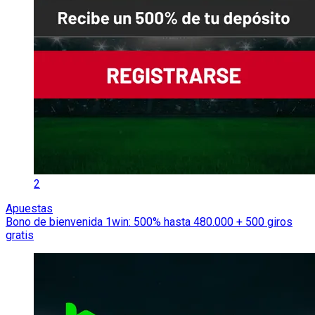
2
Apuestas
Bono de bienvenida 1win: 500% hasta 480.000 + 500 giros
gratis