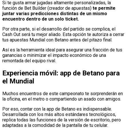
Si te gusta armar jugadas altamente personalizadas, la
función de Bet Builder (creador de apuestas)
te permite
juntar varias predicciones distintas de un mismo
encuentro dentro de un solo ticket.
Por otra parte, si el desarrollo del partido se complica, el
Cash Out será tu mejor aliado. Esta opción te autoriza a cerrar
tus apuestas Mundial con Betano antes del pitazo final.
Así es la herramienta ideal para asegurar una fracción de tus
ganancias o minimizar el impacto económico de una
remontada del equipo rival.
Experiencia móvil: app de Betano para
el Mundial
Muchos encuentros de este campeonato te sorprenderán en
la oficina, en el metro o compartiendo un asado con amigos.
Por eso, contar con la app de Betano es indispensable.
Desarrollada con los más altos estándares tecnológicos,
replica todas las funciones de la versión de escritorio, pero
adaptadas a la comodidad de la pantalla de tu celular.