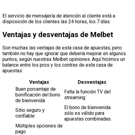
El servicio de mensajería de atención al cliente está a
disposición de los clientes las 24 horas, los 7 días.
Ventajas y desventajas de Melbet
Son muchas las ventajas de esta casa de apuestas, pero
también no hay que ignorar que debería mejorar en algunos
puntos, según nuestras Melbet opiniones. Aquí hicimos un
balance entre los pros y los contras de esta casa de
apuestas:
Ventajas
Desventajas
Buen porcentaje de
Falta la función TV del
bonificación del bono
streaming
de bienvenida
El bono de bienvenida
Sitio seguro y
sólo es válido para
confiable
apuestas combinadas.
Múltiples opciones de
pago