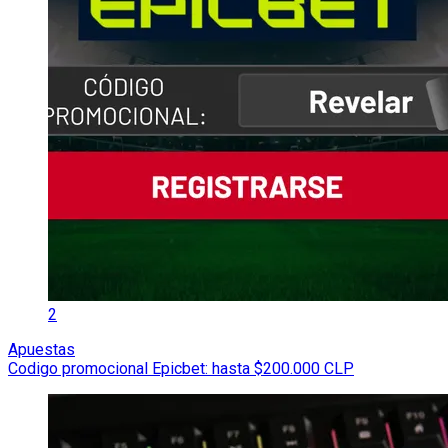
2
Apuestas
Codigo promocional Epicbet: hasta $200.000 CLP