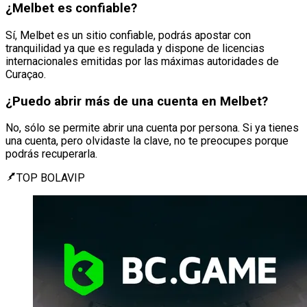
¿Melbet es confiable?
Sí, Melbet es un sitio confiable, podrás apostar con
tranquilidad ya que es regulada y dispone de licencias
internacionales emitidas por las máximas autoridades de
Curaçao.
¿Puedo abrir más de una cuenta en Melbet?
No, sólo se permite abrir una cuenta por persona. Si ya tienes
una cuenta, pero olvidaste la clave, no te preocupes porque
podrás recuperarla.
TOP BOLAVIP