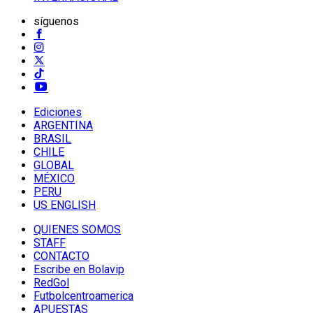
síguenos
Ediciones
ARGENTINA
BRASIL
CHILE
GLOBAL
MÉXICO
PERU
US ENGLISH
QUIENES SOMOS
STAFF
CONTACTO
Escribe en Bolavip
RedGol
Futbolcentroamerica
APUESTAS