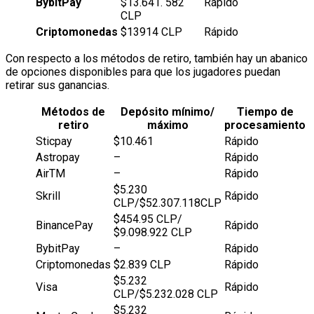
BybitPay
$13.641. 582
Rápido
CLP
Criptomonedas
$13914 CLP
Rápido
Con respecto a los métodos de retiro, también hay un abanico
de opciones disponibles para que los jugadores puedan
retirar sus ganancias.
Métodos de
Depósito mínimo/
Tiempo de
retiro
máximo
procesamiento
Sticpay
$10.461
Rápido
Astropay
–
Rápido
AirTM
–
Rápido
$5.230
Skrill
Rápido
CLP/$52.307.118CLP
$454.95 CLP/
BinancePay
Rápido
$9.098.922 CLP
BybitPay
–
Rápido
Criptomonedas
$2.839 CLP
Rápido
$5.232
Visa
Rápido
CLP/$5.232.028 CLP
$5.232