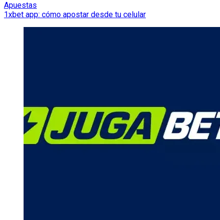
Apuestas
1xbet app: cómo apostar desde tu celular