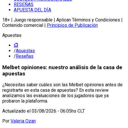
RESEÑAS
APUESTA DEL DÍA
18+ | Juego responsable | Aplican Términos y Condiciones |
Contenido comercial |
Principios de Publicación
Apuestas
/
Apuestas
/
Reseñas
Melbet opiniones: nuestro análisis de la casa de
apuestas
¿Necesitas saber cuáles son las Melbet opiniones antes de
registrarte en esta casa de apuestas? En esta review
analizamos las evaluaciones de los jugadores que ya
probaron la plataforma.
Actualizado el
03/08/2026 - 06:05hs CLT
Por
Valeria Ozan