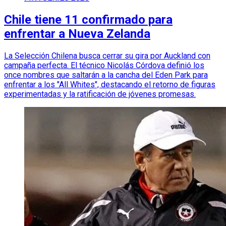
Chile tiene 11 confirmado para
enfrentar a Nueva Zelanda
La Selección Chilena busca cerrar su gira por Auckland con
campaña perfecta. El técnico Nicolás Córdova definió los
once nombres que saltarán a la cancha del Eden Park para
enfrentar a los "All Whites", destacando el retorno de figuras
experimentadas y la ratificación de jóvenes promesas.