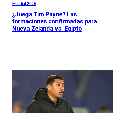
Mundial 2026
¿Juega Tim Payne? Las
formaciones confirmadas para
Nueva Zelanda vs. Egipto