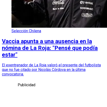
Selección Chilena
Vaccia apunta a una ausencia en la
nómina de La Roja: "Pensé que podía
estar"
El exentrenador de La Roja valoró el presente del futbolista
que no fue citado por Nicolás Córdova en la última
convocatoria.
Publicidad