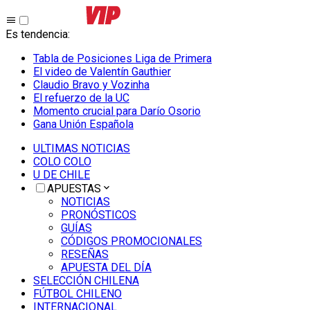
Es tendencia
:
Tabla de Posiciones Liga de Primera
El video de Valentín Gauthier
Claudio Bravo y Vozinha
El refuerzo de la UC
Momento crucial para Darío Osorio
Gana Unión Española
ULTIMAS NOTICIAS
COLO COLO
U DE CHILE
APUESTAS
NOTICIAS
PRONÓSTICOS
GUÍAS
CÓDIGOS PROMOCIONALES
RESEÑAS
APUESTA DEL DÍA
SELECCIÓN CHILENA
FÚTBOL CHILENO
INTERNACIONAL